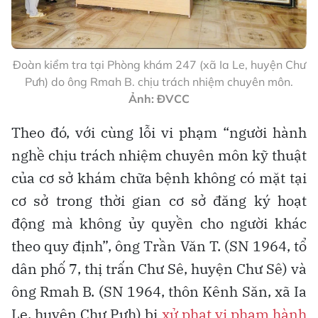
Đoàn kiểm tra tại Phòng khám 247 (xã Ia Le, huyện Chư
Pưh) do ông Rmah B. chịu trách nhiệm chuyên môn.
Ảnh: ĐVCC
Theo đó, với cùng lỗi vi phạm “người hành
nghề chịu trách nhiệm chuyên môn kỹ thuật
của cơ sở khám chữa bệnh không có mặt tại
cơ sở trong thời gian cơ sở đăng ký hoạt
động mà không ủy quyền cho người khác
theo quy định”, ông Trần Văn T. (SN 1964, tổ
dân phố 7, thị trấn Chư Sê, huyện Chư Sê) và
ông Rmah B. (SN 1964, thôn Kênh Săn, xã Ia
Le, huyện Chư Pưh) bị
xử phạt vi phạm hành