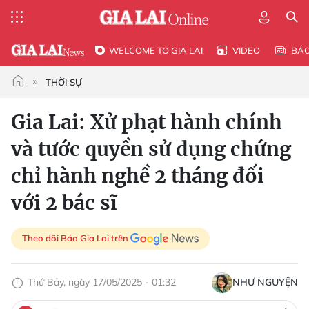
WELCOME TO GIA LAI
VIDEO
BÁ
THỜI SỰ
Gia Lai: Xử phạt hành chính
và tước quyền sử dụng chứng
chỉ hành nghề 2 tháng đối
với 2 bác sĩ
Theo dõi Báo Gia Lai trên
Thứ Bảy, ngày 17/05/2025 - 01:32
NHƯ NGUYỆN