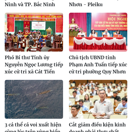
Ninh và TP. Bắc Ninh
Nhơn - Pleiku
Phó Bí thư Tỉnh ủy
Chủ tịch UBND tỉnh
Nguyễn Ngọc Lương tiếp
Phạm Anh Tuấn tiếp xúc
xúc cử tri xã Cát Tiến
cử tri phường Quy Nhơn
3 cá thể cá voi xuất hiện
Cắt giảm điều kiện kinh
cùng lúc trên vùng biển
doanh phải thực chất,