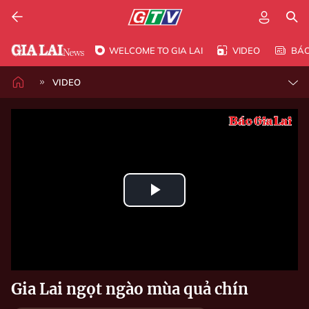
WELCOME TO GIA LAI
VIDEO
BÁ
VIDEO
Play
Video
Gia Lai ngọt ngào mùa quả chín