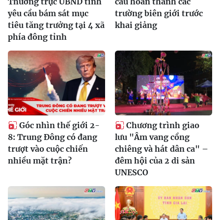
Thường trực UBND tỉnh
cầu hoàn thành các
yêu cầu bám sát mục
trường biên giới trước
tiêu tăng trưởng tại 4 xã
khai giảng
phía đông tỉnh
Góc nhìn thế giới 2-
Chương trình giao
8: Trung Đông có đang
lưu "Âm vang cồng
trượt vào cuộc chiến
chiêng và hát dân ca" –
nhiều mặt trận?
đêm hội của 2 di sản
UNESCO