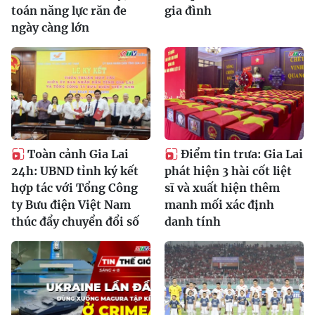
toán năng lực răn đe
gia đình
ngày càng lớn
Toàn cảnh Gia Lai
Điểm tin trưa: Gia Lai
24h: UBND tỉnh ký kết
phát hiện 3 hài cốt liệt
hợp tác với Tổng Công
sĩ và xuất hiện thêm
ty Bưu điện Việt Nam
manh mối xác định
thúc đẩy chuyển đổi số
danh tính