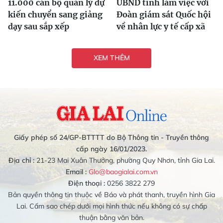
11.000 cán bộ quản lý dự
UBND tỉnh làm việc với
kiến chuyển sang giảng
Đoàn giám sát Quốc hội
dạy sau sắp xếp
về nhân lực y tế cấp xã
XEM THÊM
Giấy phép số 24/GP-BTTTT do Bộ Thông tin - Truyền thông
cấp ngày 16/01/2023.
Địa chỉ :
21-23 Mai Xuân Thưởng, phường Quy Nhơn, tỉnh Gia Lai.
Email :
Glo@baogialai.com.vn
Điện thoại :
0256 3822 279
Bản quyền thông tin thuộc về Báo và phát thanh, truyền hình Gia
Lai. Cấm sao chép dưới mọi hình thức nếu không có sự chấp
thuận bằng văn bản.