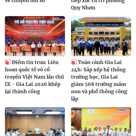
về chuyển đổi số
tiếp xúc cử tri phường
Quy Nhơn
Điểm tin trưa: Liên
Toàn cảnh Gia Lai
hoan quốc tế võ cổ
24h: Sắp xếp hệ thống
truyền Việt Nam lần thứ
trường học, Gia Lai
IX - Gia Lai 2026 khép
giảm 568 trường mầm
lại thành công
non và phổ thông công
lập