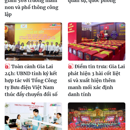
giảm 568 trường mầm
quân sự, quốc phòng
non và phổ thông công
lập
Toàn cảnh Gia Lai
Điểm tin trưa: Gia Lai
24h: UBND tỉnh ký kết
phát hiện 3 hài cốt liệt
hợp tác với Tổng Công
sĩ và xuất hiện thêm
ty Bưu điện Việt Nam
manh mối xác định
thúc đẩy chuyển đổi số
danh tính