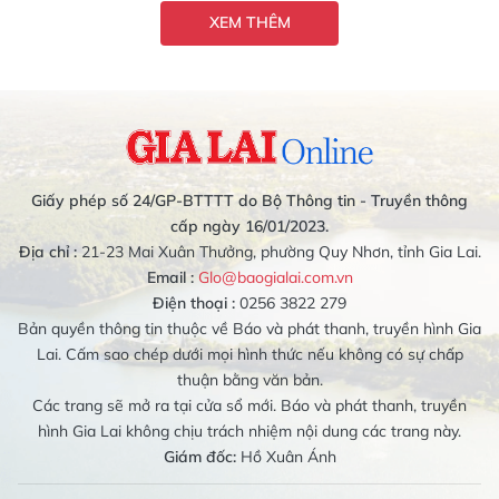
XEM THÊM
Giấy phép số 24/GP-BTTTT do Bộ Thông tin - Truyền thông
cấp ngày 16/01/2023.
Địa chỉ :
21-23 Mai Xuân Thưởng, phường Quy Nhơn, tỉnh Gia Lai.
Email :
Glo@baogialai.com.vn
Điện thoại :
0256 3822 279
Bản quyền thông tin thuộc về Báo và phát thanh, truyền hình Gia
Lai. Cấm sao chép dưới mọi hình thức nếu không có sự chấp
thuận bằng văn bản.
Các trang sẽ mở ra tại cửa sổ mới. Báo và phát thanh, truyền
hình Gia Lai không chịu trách nhiệm nội dung các trang này.
Giám đốc:
Hồ Xuân Ánh