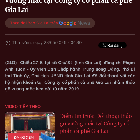
vướng mắc tại Công ty cổ phần cà phê
Gia Lai
Theo dõi Báo Gia Lai trên
Thứ Năm, ngày 28/05/2026 - 04:30
(GLO)- Chiều 27-5, tại xã Chư Sê (tỉnh Gia Lai), đồng chí Phạm
Anh Tuấn - Ủy viên Ban Chấp hành Trung ương Đảng, Phó Bí
thư Tỉnh ủy, Chủ tịch UBND tỉnh Gia Lai đã đối thoại với các
hộ nhận khoán tại Công ty cổ phần cà phê Gia Lai nhằm tháo
gỡ vướng mắc kéo dài từ năm 2019.
VIDEO TIẾP THEO
Điểm tin trưa: Đối thoại tháo
gỡ vướng mắc tại Công ty cổ
phần cà phê Gia Lai
ĐANG XEM