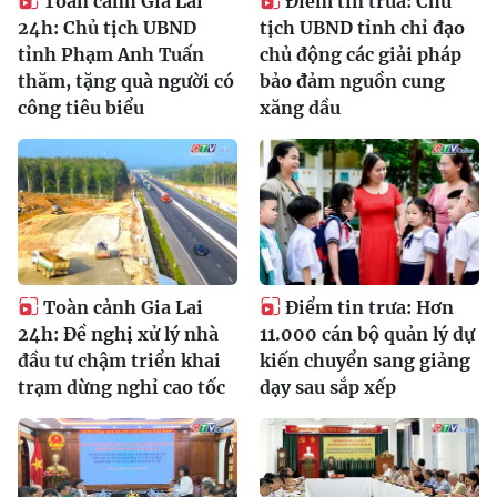
Toàn cảnh Gia Lai
Điểm tin trưa: Chủ
24h: Chủ tịch UBND
tịch UBND tỉnh chỉ đạo
tỉnh Phạm Anh Tuấn
chủ động các giải pháp
thăm, tặng quà người có
bảo đảm nguồn cung
công tiêu biểu
xăng dầu
Toàn cảnh Gia Lai
Điểm tin trưa: Hơn
24h: Đề nghị xử lý nhà
11.000 cán bộ quản lý dự
đầu tư chậm triển khai
kiến chuyển sang giảng
trạm dừng nghỉ cao tốc
dạy sau sắp xếp