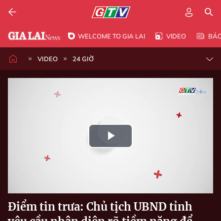
WELCOME TO GIA LAI
VIDEO
BÁ
VIDEO
24 GIỜ
Play
Video
Điểm tin trưa: Chủ tịch UBND tỉnh