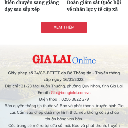
kiến chuyển sang giảng
Đoàn giám sát Quốc hội
dạy sau sắp xếp
về nhân lực y tế cấp xã
XEM THÊM
Giấy phép số 24/GP-BTTTT do Bộ Thông tin - Truyền thông
cấp ngày 16/01/2023.
Địa chỉ :
21-23 Mai Xuân Thưởng, phường Quy Nhơn, tỉnh Gia Lai.
Email :
Glo@baogialai.com.vn
Điện thoại :
0256 3822 279
Bản quyền thông tin thuộc về Báo và phát thanh, truyền hình Gia
Lai. Cấm sao chép dưới mọi hình thức nếu không có sự chấp
thuận bằng văn bản.
Các trang sẽ mở ra tại cửa sổ mới. Báo và phát thanh, truyền