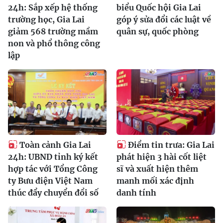
24h: Sắp xếp hệ thống
biểu Quốc hội Gia Lai
trường học, Gia Lai
góp ý sửa đổi các luật về
giảm 568 trường mầm
quân sự, quốc phòng
non và phổ thông công
lập
Toàn cảnh Gia Lai
Điểm tin trưa: Gia Lai
24h: UBND tỉnh ký kết
phát hiện 3 hài cốt liệt
hợp tác với Tổng Công
sĩ và xuất hiện thêm
ty Bưu điện Việt Nam
manh mối xác định
thúc đẩy chuyển đổi số
danh tính