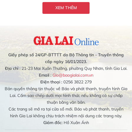
XEM THÊM
Giấy phép số 24/GP-BTTTT do Bộ Thông tin - Truyền thông
cấp ngày 16/01/2023.
Địa chỉ :
21-23 Mai Xuân Thưởng, phường Quy Nhơn, tỉnh Gia Lai.
Email :
Glo@baogialai.com.vn
Điện thoại :
0256 3822 279
Bản quyền thông tin thuộc về Báo và phát thanh, truyền hình Gia
Lai. Cấm sao chép dưới mọi hình thức nếu không có sự chấp
thuận bằng văn bản.
Các trang sẽ mở ra tại cửa sổ mới. Báo và phát thanh, truyền
hình Gia Lai không chịu trách nhiệm nội dung các trang này.
Giám đốc:
Hồ Xuân Ánh