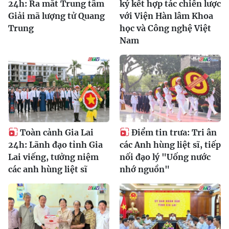
24h: Ra mắt Trung tâm
ký kết hợp tác chiến lược
Giải mã lượng tử Quang
với Viện Hàn lâm Khoa
Trung
học và Công nghệ Việt
Nam
Toàn cảnh Gia Lai
Điểm tin trưa: Tri ân
24h: Lãnh đạo tỉnh Gia
các Anh hùng liệt sĩ, tiếp
Lai viếng, tưởng niệm
nối đạo lý "Uống nước
các anh hùng liệt sĩ
nhớ nguồn"