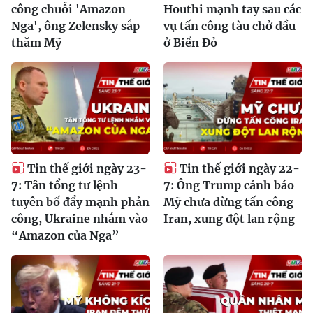
công chuỗi 'Amazon
Houthi mạnh tay sau các
Nga', ông Zelensky sắp
vụ tấn công tàu chở dầu
thăm Mỹ
ở Biển Đỏ
Tin thế giới ngày 23-
Tin thế giới ngày 22-
7: Tân tổng tư lệnh
7: Ông Trump cảnh báo
tuyên bố đẩy mạnh phản
Mỹ chưa dừng tấn công
công, Ukraine nhắm vào
Iran, xung đột lan rộng
“Amazon của Nga”