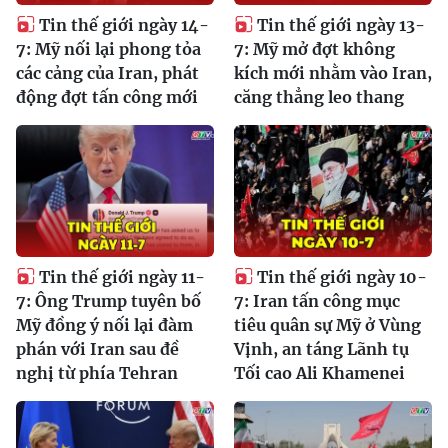
Tin thế giới ngày 14-
Tin thế giới ngày 13-
7: Mỹ nối lại phong tỏa
7: Mỹ mở đợt không
các cảng của Iran, phát
kích mới nhằm vào Iran,
động đợt tấn công mới
căng thẳng leo thang
Tin thế giới ngày 11-
Tin thế giới ngày 10-
7: Ông Trump tuyên bố
7: Iran tấn công mục
Mỹ đồng ý nối lại đàm
tiêu quân sự Mỹ ở Vùng
phán với Iran sau đề
Vịnh, an táng Lãnh tụ
nghị từ phía Tehran
Tối cao Ali Khamenei