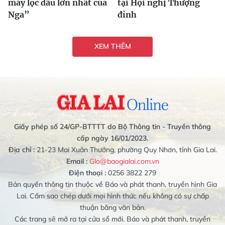
máy lọc dầu lớn nhất của
tại Hội nghị Thượng
Nga”
đỉnh
XEM THÊM
Giấy phép số 24/GP-BTTTT do Bộ Thông tin - Truyền thông
cấp ngày 16/01/2023.
Địa chỉ :
21-23 Mai Xuân Thưởng, phường Quy Nhơn, tỉnh Gia Lai.
Email :
Glo@baogialai.com.vn
Điện thoại :
0256 3822 279
Bản quyền thông tin thuộc về Báo và phát thanh, truyền hình Gia
Lai. Cấm sao chép dưới mọi hình thức nếu không có sự chấp
thuận bằng văn bản.
Các trang sẽ mở ra tại cửa sổ mới. Báo và phát thanh, truyền