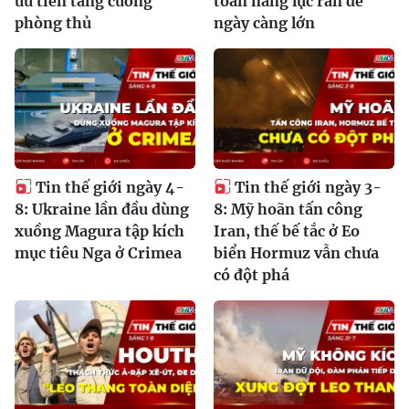
ưu tiên tăng cường
toán năng lực răn đe
phòng thủ
ngày càng lớn
Tin thế giới ngày 4-
Tin thế giới ngày 3-
8: Ukraine lần đầu dùng
8: Mỹ hoãn tấn công
xuồng Magura tập kích
Iran, thế bế tắc ở Eo
mục tiêu Nga ở Crimea
biển Hormuz vẫn chưa
có đột phá