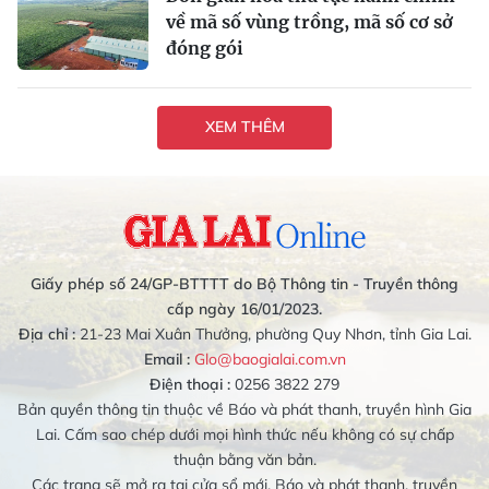
về mã số vùng trồng, mã số cơ sở
đóng gói
XEM THÊM
Giấy phép số 24/GP-BTTTT do Bộ Thông tin - Truyền thông
cấp ngày 16/01/2023.
Địa chỉ :
21-23 Mai Xuân Thưởng, phường Quy Nhơn, tỉnh Gia Lai.
Email :
Glo@baogialai.com.vn
Điện thoại :
0256 3822 279
Bản quyền thông tin thuộc về Báo và phát thanh, truyền hình Gia
Lai. Cấm sao chép dưới mọi hình thức nếu không có sự chấp
thuận bằng văn bản.
Các trang sẽ mở ra tại cửa sổ mới. Báo và phát thanh, truyền