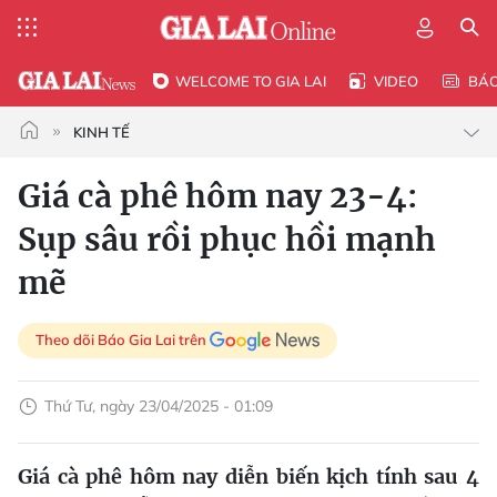
WELCOME TO GIA LAI
VIDEO
BÁ
KINH TẾ
Giá cà phê hôm nay 23-4:
Sụp sâu rồi phục hồi mạnh
mẽ
Theo dõi Báo Gia Lai trên
Thứ Tư, ngày 23/04/2025 - 01:09
Giá cà phê hôm nay diễn biến kịch tính sau 4