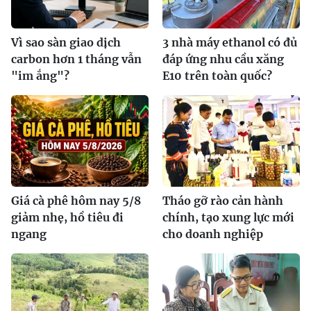
Vì sao sàn giao dịch
3 nhà máy ethanol có đủ
carbon hơn 1 tháng vẫn
đáp ứng nhu cầu xăng
"im ắng"?
E10 trên toàn quốc?
Giá cà phê hôm nay 5/8
Tháo gỡ rào cản hành
giảm nhẹ, hồ tiêu đi
chính, tạo xung lực mới
ngang
cho doanh nghiệp