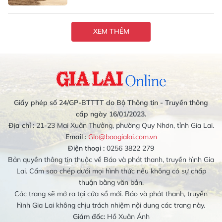
XEM THÊM
Giấy phép số 24/GP-BTTTT do Bộ Thông tin - Truyền thông
cấp ngày 16/01/2023.
Địa chỉ :
21-23 Mai Xuân Thưởng, phường Quy Nhơn, tỉnh Gia Lai.
Email :
Glo@baogialai.com.vn
Điện thoại :
0256 3822 279
Bản quyền thông tin thuộc về Báo và phát thanh, truyền hình Gia
Lai. Cấm sao chép dưới mọi hình thức nếu không có sự chấp
thuận bằng văn bản.
Các trang sẽ mở ra tại cửa sổ mới. Báo và phát thanh, truyền
hình Gia Lai không chịu trách nhiệm nội dung các trang này.
Giám đốc:
Hồ Xuân Ánh