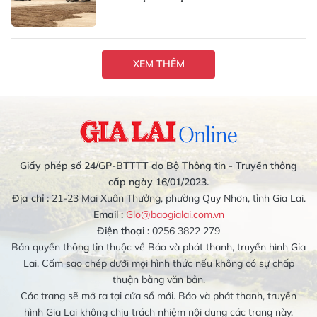
XEM THÊM
Giấy phép số 24/GP-BTTTT do Bộ Thông tin - Truyền thông
cấp ngày 16/01/2023.
Địa chỉ :
21-23 Mai Xuân Thưởng, phường Quy Nhơn, tỉnh Gia Lai.
Email :
Glo@baogialai.com.vn
Điện thoại :
0256 3822 279
Bản quyền thông tin thuộc về Báo và phát thanh, truyền hình Gia
Lai. Cấm sao chép dưới mọi hình thức nếu không có sự chấp
thuận bằng văn bản.
Các trang sẽ mở ra tại cửa sổ mới. Báo và phát thanh, truyền
hình Gia Lai không chịu trách nhiệm nội dung các trang này.