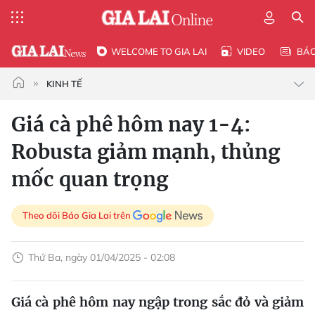
WELCOME TO GIA LAI
VIDEO
BÁ
KINH TẾ
Giá cà phê hôm nay 1-4:
Robusta giảm mạnh, thủng
mốc quan trọng
Theo dõi Báo Gia Lai trên
Thứ Ba, ngày 01/04/2025 - 02:08
Giá cà phê hôm nay ngập trong sắc đỏ và giảm