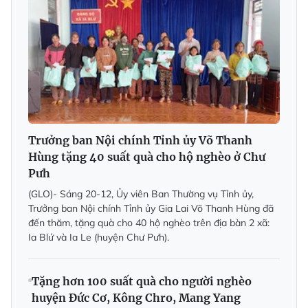
Trưởng ban Nội chính Tỉnh ủy Võ Thanh
Hùng tặng 40 suất quà cho hộ nghèo ở Chư
Pưh
(GLO)-
Sáng 20-12, Ủy viên Ban Thường vụ Tỉnh ủy,
Trưởng ban Nội chính Tỉnh ủy Gia Lai Võ Thanh Hùng đã
đến thăm, tặng quà cho 40 hộ nghèo trên địa bàn 2 xã:
Ia Blứ và Ia Le (huyện Chư Pưh).
Tặng hơn 100 suất quà cho người nghèo
huyện Đức Cơ, Kông Chro, Mang Yang