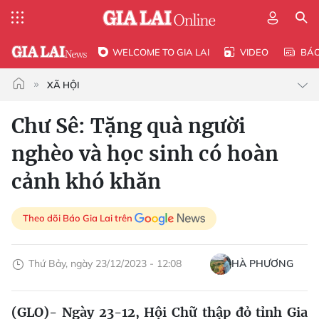
WELCOME TO GIA LAI
VIDEO
BÁ
XÃ HỘI
Chư Sê: Tặng quà người
nghèo và học sinh có hoàn
cảnh khó khăn
Theo dõi Báo Gia Lai trên
Thứ Bảy, ngày 23/12/2023 - 12:08
HÀ PHƯƠNG
(GLO)- Ngày 23-12, Hội Chữ thập đỏ tỉnh Gia