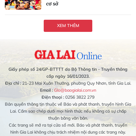
cơ sở
XEM THÊM
Giấy phép số 24/GP-BTTTT do Bộ Thông tin - Truyền thông
cấp ngày 16/01/2023.
Địa chỉ :
21-23 Mai Xuân Thưởng, phường Quy Nhơn, tỉnh Gia Lai.
Email :
Glo@baogialai.com.vn
Điện thoại :
0256 3822 279
Bản quyền thông tin thuộc về Báo và phát thanh, truyền hình Gia
Lai. Cấm sao chép dưới mọi hình thức nếu không có sự chấp
thuận bằng văn bản.
Các trang sẽ mở ra tại cửa sổ mới. Báo và phát thanh, truyền
hình Gia Lai không chịu trách nhiệm nội dung các trang này.