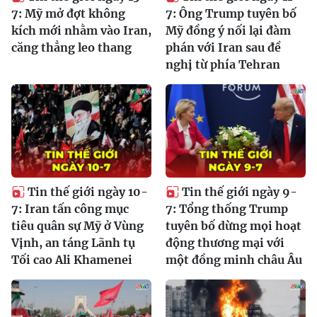
7: Mỹ mở đợt không
7: Ông Trump tuyên bố
kích mới nhằm vào Iran,
Mỹ đồng ý nối lại đàm
căng thẳng leo thang
phán với Iran sau đề
nghị từ phía Tehran
Tin thế giới ngày 10-
Tin thế giới ngày 9-
7: Iran tấn công mục
7: Tổng thống Trump
tiêu quân sự Mỹ ở Vùng
tuyên bố dừng mọi hoạt
Vịnh, an táng Lãnh tụ
động thương mại với
Tối cao Ali Khamenei
một đồng minh châu Âu