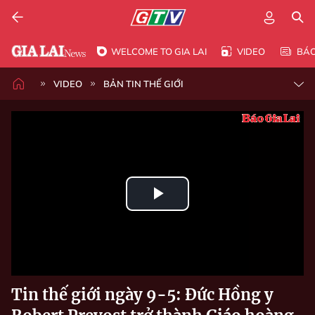
WELCOME TO GIA LAI
VIDEO
BÁ
VIDEO
BẢN TIN THẾ GIỚI
Play
Video
Tin thế giới ngày 9-5: Đức Hồng y