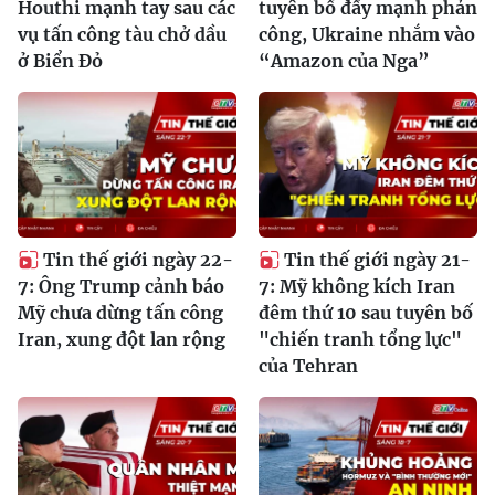
Houthi mạnh tay sau các
tuyên bố đẩy mạnh phản
vụ tấn công tàu chở dầu
công, Ukraine nhắm vào
ở Biển Đỏ
“Amazon của Nga”
Tin thế giới ngày 22-
Tin thế giới ngày 21-
7: Ông Trump cảnh báo
7: Mỹ không kích Iran
Mỹ chưa dừng tấn công
đêm thứ 10 sau tuyên bố
Iran, xung đột lan rộng
"chiến tranh tổng lực"
của Tehran