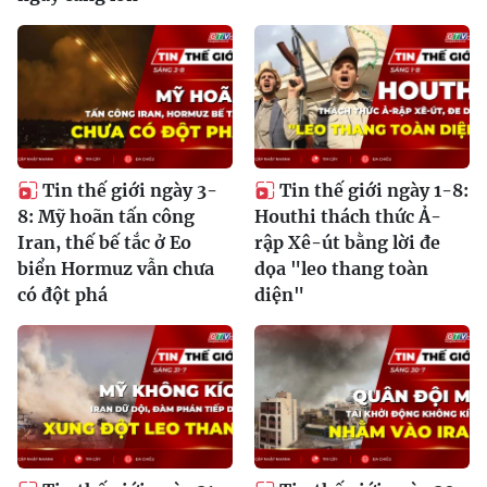
Tin thế giới ngày 3-
Tin thế giới ngày 1-8:
8: Mỹ hoãn tấn công
Houthi thách thức Ả-
Iran, thế bế tắc ở Eo
rập Xê-út bằng lời đe
biển Hormuz vẫn chưa
dọa "leo thang toàn
có đột phá
diện"