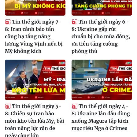
Tin thế giới ngày 7-
Tin thế giới ngày 6-
8: Iran cảnh báo tấn
8: Ukraine gấp rút
công hạ tầng năng
chuẩn bị cho mùa đông,
lượng Vùng Vịnh nếu bị
ưu tiên tăng cường
Mỹ không kích
phòng thủ
Tin thế giới ngày 5-
Tin thế giới ngày 4-
8: Chiến sự Iran bào
8: Ukraine lần đầu dùng
mòn kho tên lửa Mỹ, bài
xuồng Magura tập kích
toán năng lực răn đe
mục tiêu Nga ở Crimea
ngày càng lớn