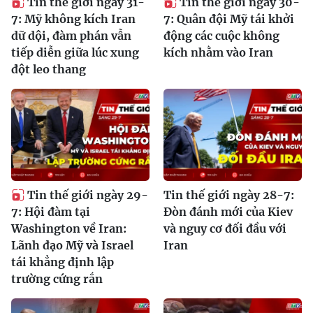
Tin thế giới ngày 31-
Tin thế giới ngày 30-
7: Mỹ không kích Iran
7: Quân đội Mỹ tái khởi
dữ dội, đàm phán vẫn
động các cuộc không
tiếp diễn giữa lúc xung
kích nhằm vào Iran
đột leo thang
Tin thế giới ngày 29-
Tin thế giới ngày 28-7:
7: Hội đàm tại
Đòn đánh mới của Kiev
Washington về Iran:
và nguy cơ đối đầu với
Lãnh đạo Mỹ và Israel
Iran
tái khẳng định lập
trường cứng rắn