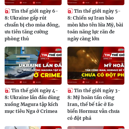
Tin thế giới ngày 6-
Tin thế giới ngày 5-
8: Ukraine gấp rút
8: Chiến sự Iran bào
chuẩn bị cho mùa đông,
mòn kho tên lửa Mỹ, bài
ưu tiên tăng cường
toán năng lực răn đe
phòng thủ
ngày càng lớn
Tin thế giới ngày 4-
Tin thế giới ngày 3-
8: Ukraine lần đầu dùng
8: Mỹ hoãn tấn công
xuồng Magura tập kích
Iran, thế bế tắc ở Eo
mục tiêu Nga ở Crimea
biển Hormuz vẫn chưa
có đột phá