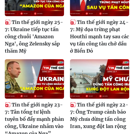
Tin thế giới ngày 25-
Tin thế giới ngày 24-
7: Ukraine tiếp tục tấn
7: Mỹ dọa trừng phạt
công chuỗi 'Amazon
Houthi mạnh tay sau các
Nga', ông Zelensky sắp
vụ tấn công tàu chở dầu
thăm Mỹ
ở Biển Đỏ
Tin thế giới ngày 23-
Tin thế giới ngày 22-
7: Tân tổng tư lệnh
7: Ông Trump cảnh báo
tuyên bố đẩy mạnh phản
Mỹ chưa dừng tấn công
công, Ukraine nhắm vào
Iran, xung đột lan rộng
“Amazon của Nga”