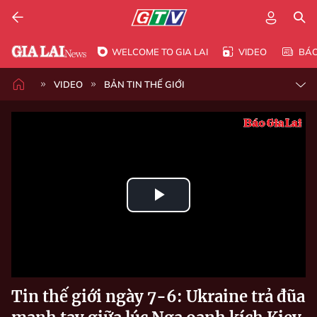
WELCOME TO GIA LAI
VIDEO
BÁ
VIDEO
BẢN TIN THẾ GIỚI
Play
Video
Tin thế giới ngày 7-6: Ukraine trả đũa