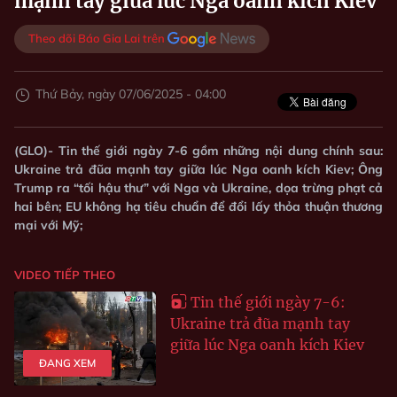
mạnh tay giữa lúc Nga oanh kích Kiev
Theo dõi Báo Gia Lai trên
Thứ Bảy, ngày 07/06/2025 - 04:00
(GLO)- Tin thế giới ngày 7-6 gồm những nội dung chính sau:
Ukraine trả đũa mạnh tay giữa lúc Nga oanh kích Kiev; Ông
Trump ra “tối hậu thư” với Nga và Ukraine, dọa trừng phạt cả
hai bên; EU không hạ tiêu chuẩn để đổi lấy thỏa thuận thương
mại với Mỹ;
VIDEO TIẾP THEO
Tin thế giới ngày 7-6:
Ukraine trả đũa mạnh tay
giữa lúc Nga oanh kích Kiev
ĐANG XEM