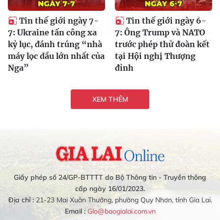
Tin thế giới ngày 7-
Tin thế giới ngày 6-
7: Ukraine tấn công xa
7: Ông Trump và NATO
kỷ lục, đánh trúng “nhà
trước phép thử đoàn kết
máy lọc dầu lớn nhất của
tại Hội nghị Thượng
Nga”
đỉnh
XEM THÊM
Giấy phép số 24/GP-BTTTT do Bộ Thông tin - Truyền thông
cấp ngày 16/01/2023.
Địa chỉ :
21-23 Mai Xuân Thưởng, phường Quy Nhơn, tỉnh Gia Lai.
Email :
Glo@baogialai.com.vn