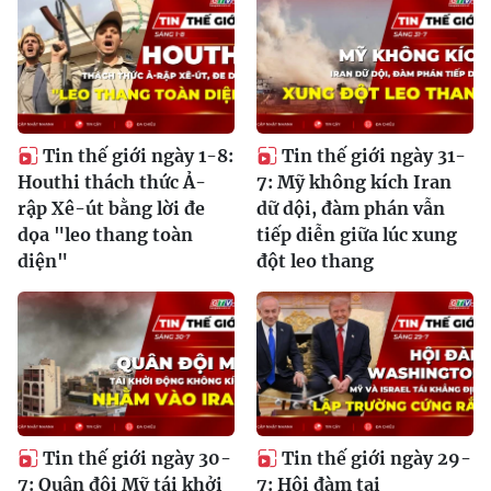
Tin thế giới ngày 1-8:
Tin thế giới ngày 31-
Houthi thách thức Ả-
7: Mỹ không kích Iran
rập Xê-út bằng lời đe
dữ dội, đàm phán vẫn
dọa "leo thang toàn
tiếp diễn giữa lúc xung
diện"
đột leo thang
Tin thế giới ngày 30-
Tin thế giới ngày 29-
7: Quân đội Mỹ tái khởi
7: Hội đàm tại