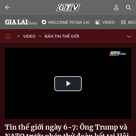
WELCOME TO GIA LAI
VIDEO
BÁ
VIDEO
BẢN TIN THẾ GIỚI
Play
Video
Tin thế giới ngày 6-7: Ông Trump và