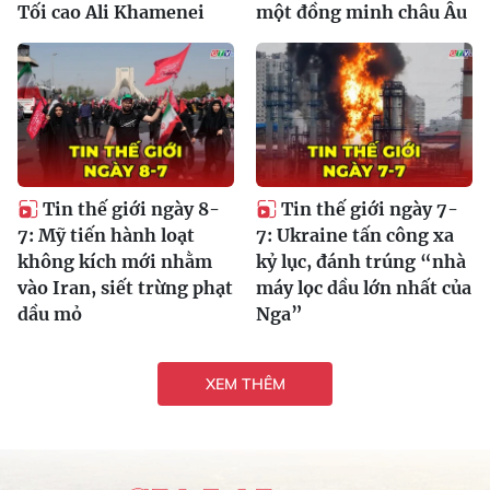
Tối cao Ali Khamenei
một đồng minh châu Âu
Tin thế giới ngày 8-
Tin thế giới ngày 7-
7: Mỹ tiến hành loạt
7: Ukraine tấn công xa
không kích mới nhằm
kỷ lục, đánh trúng “nhà
vào Iran, siết trừng phạt
máy lọc dầu lớn nhất của
dầu mỏ
Nga”
XEM THÊM