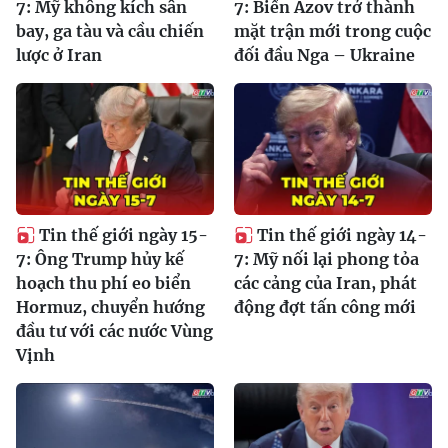
7: Mỹ không kích sân
7: Biển Azov trở thành
bay, ga tàu và cầu chiến
mặt trận mới trong cuộc
lược ở Iran
đối đầu Nga – Ukraine
Tin thế giới ngày 15-
Tin thế giới ngày 14-
7: Ông Trump hủy kế
7: Mỹ nối lại phong tỏa
hoạch thu phí eo biển
các cảng của Iran, phát
Hormuz, chuyển hướng
động đợt tấn công mới
đầu tư với các nước Vùng
Vịnh