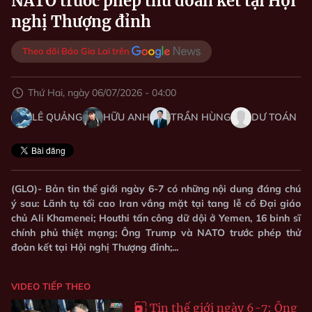
NATO trước phép thử đoàn kết tại Hội
nghị Thượng đỉnh
Theo dõi Báo Gia Lai trên
Thứ Hai, ngày 06/07/2026 - 04:00
LÊ QUẢNG
HỮU ANH
TRẦN HÙNG
DƯ TOÁN
(GLO)- Bản tin thế giới ngày 6-7 có những nội dung đáng chú
ý sau: Lãnh tụ tối cao Iran vắng mặt tại tang lễ cố Đại giáo
chủ Ali Khamenei; Houthi tấn công dữ dội ở Yemen, 16 binh sĩ
chính phủ thiệt mạng; Ông Trump và NATO trước phép thử
đoàn kết tại Hội nghị Thượng đỉnh;...
VIDEO TIẾP THEO
Tin thế giới ngày 6-7: Ông