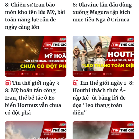
8: Chiến sự Iran bào
8: Ukraine lần đầu dùng
mòn kho tên lửa Mỹ, bài
xuồng Magura tập kích
toán năng lực răn đe
mục tiêu Nga ở Crimea
ngày càng lớn
Tin thế giới ngày 3-
Tin thế giới ngày 1-8:
8: Mỹ hoãn tấn công
Houthi thách thức Ả-
Iran, thế bế tắc ở Eo
rập Xê-út bằng lời đe
biển Hormuz vẫn chưa
dọa "leo thang toàn
có đột phá
diện"