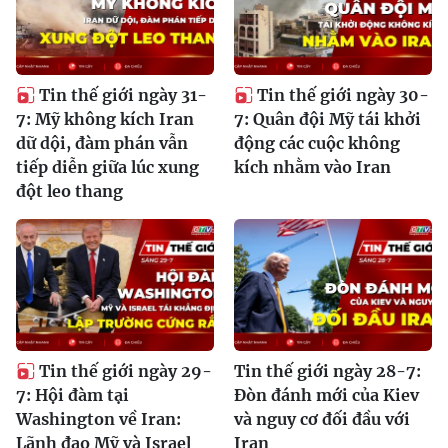
Tin thế giới ngày 31-
Tin thế giới ngày 30-
7: Mỹ không kích Iran
7: Quân đội Mỹ tái khởi
dữ dội, đàm phán vẫn
động các cuộc không
tiếp diễn giữa lúc xung
kích nhằm vào Iran
đột leo thang
Tin thế giới ngày 29-
Tin thế giới ngày 28-7:
7: Hội đàm tại
Đòn đánh mới của Kiev
Washington về Iran:
và nguy cơ đối đầu với
Lãnh đạo Mỹ và Israel
Iran