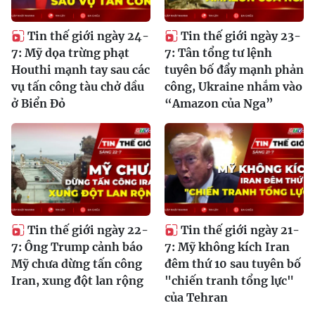
Tin thế giới ngày 24-
Tin thế giới ngày 23-
7: Mỹ dọa trừng phạt
7: Tân tổng tư lệnh
Houthi mạnh tay sau các
tuyên bố đẩy mạnh phản
vụ tấn công tàu chở dầu
công, Ukraine nhắm vào
ở Biển Đỏ
“Amazon của Nga”
Tin thế giới ngày 22-
Tin thế giới ngày 21-
7: Ông Trump cảnh báo
7: Mỹ không kích Iran
Mỹ chưa dừng tấn công
đêm thứ 10 sau tuyên bố
Iran, xung đột lan rộng
"chiến tranh tổng lực"
của Tehran