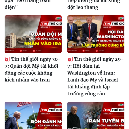
dọa "leo thang toàn
tiếp diễn giữa lúc xung
diện"
đột leo thang
Tin thế giới ngày 30-
Tin thế giới ngày 29-
7: Quân đội Mỹ tái khởi
7: Hội đàm tại
động các cuộc không
Washington về Iran:
kích nhằm vào Iran
Lãnh đạo Mỹ và Israel
tái khẳng định lập
trường cứng rắn