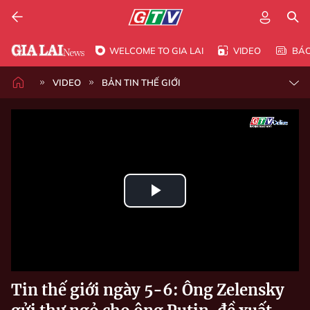
WELCOME TO GIA LAI
VIDEO
BÁ
VIDEO
BẢN TIN THẾ GIỚI
Play
Video
Tin thế giới ngày 5-6: Ông Zelensky