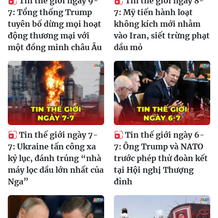
Tin thế giới ngày 9-
Tin thế giới ngày 8-
7: Tổng thống Trump
7: Mỹ tiến hành loạt
tuyên bố dừng mọi hoạt
không kích mới nhằm
động thương mại với
vào Iran, siết trừng phạt
một đồng minh châu Âu
dầu mỏ
Tin thế giới ngày 7-
Tin thế giới ngày 6-
7: Ukraine tấn công xa
7: Ông Trump và NATO
kỷ lục, đánh trúng “nhà
trước phép thử đoàn kết
máy lọc dầu lớn nhất của
tại Hội nghị Thượng
Nga”
đỉnh