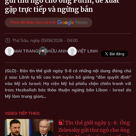
gửi thư ngỏ cho ông Putin, đề xuất
gặp trực tiếp và ngừng bắn
Theo dõi Báo Gia Lai trên
Thứ Sáu, ngày 05/06/2026 - 04:00
MAI TRANG
HỮU ANH
VIỆT LINH
(GLO)- Bản tin thế giới ngày 5-6 có những nội dung đáng chú
ý sau: Lãnh tụ tối cao Iran tuyên bố giáng “đòn quyết định”
vào Mỹ và Israel; Hạ viện Mỹ bỏ phiếu chặn chiến tranh với
Iran; Hezbollah bác thỏa thuận ngừng bắn Liban - Israel do
Mỹ làm trung gian;...
VIDEO TIẾP THEO
Tin thế giới ngày 5-6: Ông
Zelensky gửi thư ngỏ cho ông