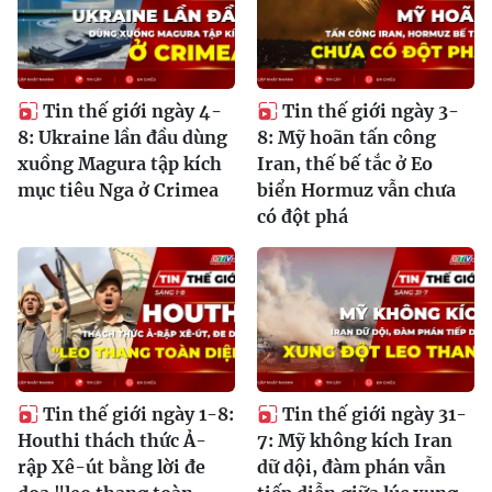
Tin thế giới ngày 4-
Tin thế giới ngày 3-
8: Ukraine lần đầu dùng
8: Mỹ hoãn tấn công
xuồng Magura tập kích
Iran, thế bế tắc ở Eo
mục tiêu Nga ở Crimea
biển Hormuz vẫn chưa
có đột phá
Tin thế giới ngày 1-8:
Tin thế giới ngày 31-
Houthi thách thức Ả-
7: Mỹ không kích Iran
rập Xê-út bằng lời đe
dữ dội, đàm phán vẫn