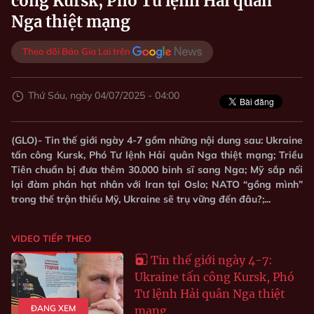
công Kursk, Phó Tư lệnh Hải quân
Nga thiệt mạng
Theo dõi Báo Gia Lai trên
Thứ Sáu, ngày 04/07/2025 - 04:00
(GLO)- Tin thế giới ngày 4-7 gồm những nội dung sau: Ukraine
tấn công Kursk, Phó Tư lệnh Hải quân Nga thiệt mạng; Triều
Tiên chuẩn bị đưa thêm 30.000 binh sĩ sang Nga; Mỹ sắp nối
lại đàm phán hạt nhân với Iran tại Oslo; NATO “gồng mình”
trong thế trận thiếu Mỹ, Ukraine sẽ trụ vững đến đâu?;...
VIDEO TIẾP THEO
Tin thế giới ngày 4-7:
Ukraine tấn công Kursk, Phó
Tư lệnh Hải quân Nga thiệt
ĐANG XEM
mạng