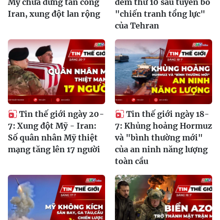
Mỹ chưa dừng tấn công
đêm thứ 10 sau tuyên bố
Iran, xung đột lan rộng
"chiến tranh tổng lực"
của Tehran
Tin thế giới ngày 20-
Tin thế giới ngày 18-
7: Xung đột Mỹ - Iran:
7: Khủng hoảng Hormuz
Số quân nhân Mỹ thiệt
và "bình thường mới"
mạng tăng lên 17 người
của an ninh năng lượng
toàn cầu