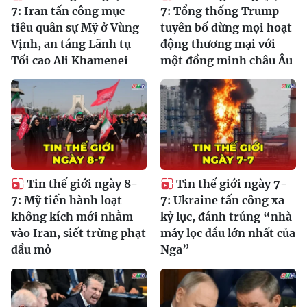
7: Iran tấn công mục
7: Tổng thống Trump
tiêu quân sự Mỹ ở Vùng
tuyên bố dừng mọi hoạt
Vịnh, an táng Lãnh tụ
động thương mại với
Tối cao Ali Khamenei
một đồng minh châu Âu
Tin thế giới ngày 8-
Tin thế giới ngày 7-
7: Mỹ tiến hành loạt
7: Ukraine tấn công xa
không kích mới nhằm
kỷ lục, đánh trúng “nhà
vào Iran, siết trừng phạt
máy lọc dầu lớn nhất của
dầu mỏ
Nga”