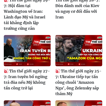
Tin thế giới ngày 29-
Tin thế giới ngày 28-7:
7: Hội đàm tại
Đòn đánh mới của Kiev
Washington về Iran:
và nguy cơ đối đầu với
Lãnh đạo Mỹ và Israel
Iran
tái khẳng định lập
trường cứng rắn
Tin thế giới ngày 27-
Tin thế giới ngày 25-
7: Iran tuyên bố ngừng
7: Ukraine tiếp tục tấn
trả đũa nếu Mỹ không
công chuỗi 'Amazon
tấn công trở lại
Nga', ông Zelensky sắp
thăm Mỹ