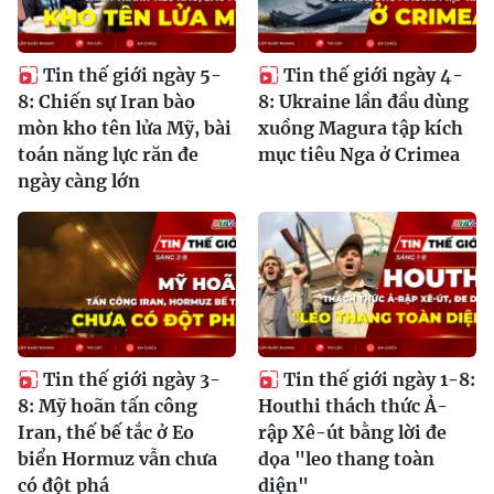
Tin thế giới ngày 5-
Tin thế giới ngày 4-
8: Chiến sự Iran bào
8: Ukraine lần đầu dùng
mòn kho tên lửa Mỹ, bài
xuồng Magura tập kích
toán năng lực răn đe
mục tiêu Nga ở Crimea
ngày càng lớn
Tin thế giới ngày 3-
Tin thế giới ngày 1-8:
8: Mỹ hoãn tấn công
Houthi thách thức Ả-
Iran, thế bế tắc ở Eo
rập Xê-út bằng lời đe
biển Hormuz vẫn chưa
dọa "leo thang toàn
có đột phá
diện"