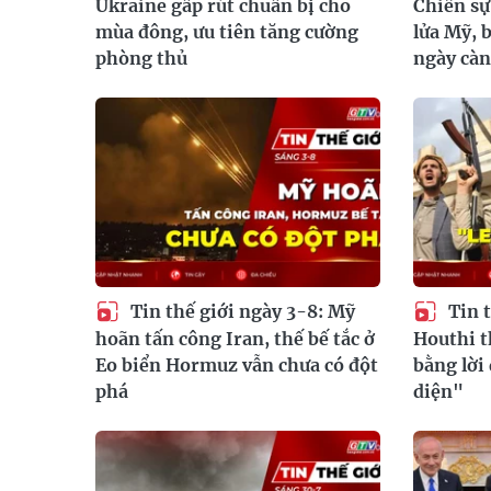
Ukraine gấp rút chuẩn bị cho
Chiến sự
mùa đông, ưu tiên tăng cường
lửa Mỹ, 
phòng thủ
ngày càn
Tin thế giới ngày 3-8: Mỹ
Tin t
hoãn tấn công Iran, thế bế tắc ở
Houthi t
Eo biển Hormuz vẫn chưa có đột
bằng lời
phá
diện"