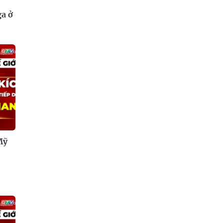
ga ở
Mỹ