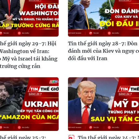
hế giới ngày 29-7: Hội
Tin thế giới ngày 28-7: Đòn
đánh mới của Kiev và nguy c
Washington về Iran:
đối đầu với Iran
 Mỹ và Israel tái khẳng
 trường cứng rắn
hế giới ngày 25-7:
Tin thế giới ngày 24-7: