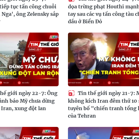
tiếp tục tấn công chuỗi
dọa trừng phạt Houthi mạn
Nga', ông Zelensky sắp
tay sau các vụ tấn công tàu 
ỹ
dầu ở Biển Đỏ
hế giới ngày 22-7: Ông
Tin thế giới ngày 21-7: 
ảnh báo Mỹ chưa dừng
không kích Iran đêm thứ 10 
 Iran, xung đột lan
tuyên bố "chiến tranh tổng 
của Tehran