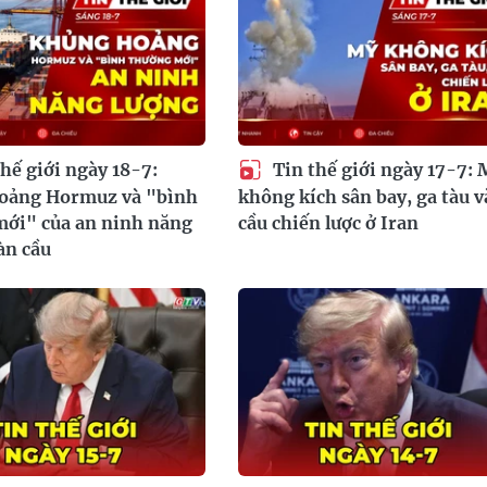
hế giới ngày 18-7:
Tin thế giới ngày 17-7: 
oảng Hormuz và "bình
không kích sân bay, ga tàu v
ới" của an ninh năng
cầu chiến lược ở Iran
àn cầu