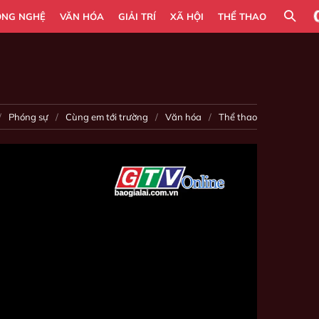
ÔNG NGHỆ
VĂN HÓA
GIẢI TRÍ
XÃ HỘI
THỂ THAO
Phóng sự
Cùng em tới trường
Văn hóa
Thể thao