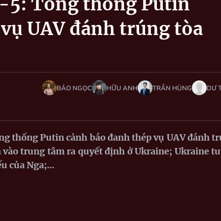
0-5: Tổng thống Putin
 vụ UAV đánh trúng tòa
BẢO NGỌC
HỮU ANH
TRẦN HÙNG
DƯ 
ng thống Putin cảnh báo đanh thép vụ UAV đánh t
 vào trung tâm ra quyết định ở Ukraine; Ukraine t
ếu của Nga;...