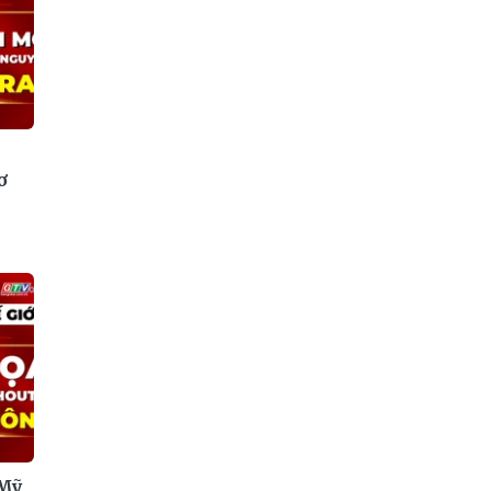
ơ
 Mỹ