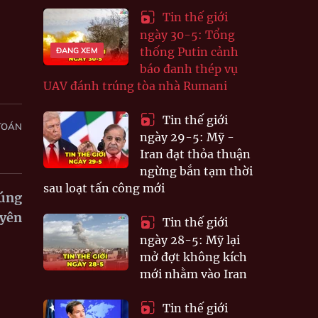
Tin thế giới
ngày 30-5: Tổng
thống Putin cảnh
ĐANG XEM
báo đanh thép vụ
UAV đánh trúng tòa nhà Rumani
Tin thế giới
TOÁN
ngày 29-5: Mỹ -
Iran đạt thỏa thuận
ngừng bắn tạm thời
sau loạt tấn công mới
rúng
uyên
Tin thế giới
ngày 28-5: Mỹ lại
mở đợt không kích
mới nhằm vào Iran
Tin thế giới