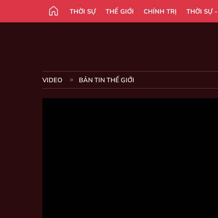
THỜI SỰ
THẾ GIỚI
CHÍNH TRỊ
THỜI SỰ 
VIDEO
BẢN TIN THẾ GIỚI