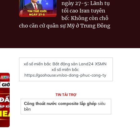
ngày 27-5: Lãnh tụ
tối cao Iran tuyên
bố: Không còn chỗ
cho căn cứ quân sự Mỹ ở Trung Đông
xổ số miền bắc
Bất động sản Land24
XSMN
xổ số miền bắc
https://gaohouse.vn/ao-dong-phuc-cong-ty
TIN TÀI TRỢ
Cống thoát nước composite lắp ghép
siêu
bền