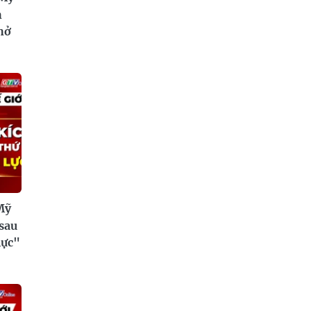
h
chở
Mỹ
sau
lực"