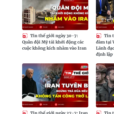
Tin thế giới ngày 30-7:
Tin t
Quân đội Mỹ tái khởi động các
đàm tại 
cuộc không kích nhằm vào Iran
Lãnh đạo
định lập
Tin thế giới ngày 27-7: Iran
Tin t