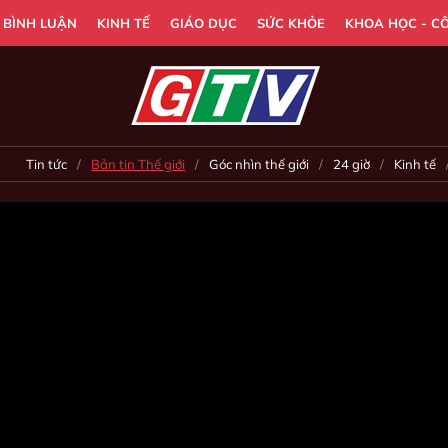
- BÌNH LUẬN
KINH TẾ
GIÁO DỤC
SỨC KHỎE
KHOA HỌC - C
Tin tức
Bản tin Thế giới
Góc nhìn thế giới
24 giờ
Kinh tế