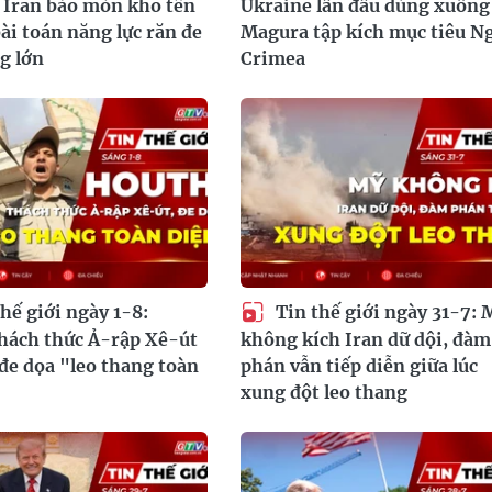
 Iran bào mòn kho tên
Ukraine lần đầu dùng xuồng
bài toán năng lực răn đe
Magura tập kích mục tiêu N
g lớn
Crimea
hế giới ngày 1-8:
Tin thế giới ngày 31-7: 
hách thức Ả-rập Xê-út
không kích Iran dữ dội, đàm
 đe dọa "leo thang toàn
phán vẫn tiếp diễn giữa lúc
xung đột leo thang