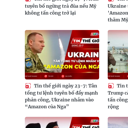
tuyên bố ngừng trả đũa nếu Mỹ
Ukraine 
không tấn công trở lại
'Amazon 
thăm M
Tin thế giới ngày 23-7: Tân
Tin t
tổng tư lệnh tuyên bố đẩy mạnh
Trump c
phản công, Ukraine nhắm vào
tấn công
“Amazon của Nga”
rộng