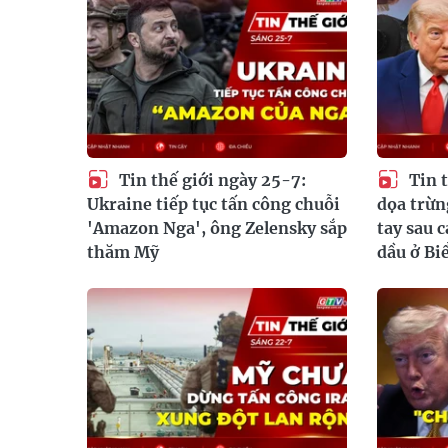
Tin thế giới ngày 25-7:
Tin t
Ukraine tiếp tục tấn công chuỗi
dọa trừ
'Amazon Nga', ông Zelensky sắp
tay sau 
thăm Mỹ
dầu ở Bi