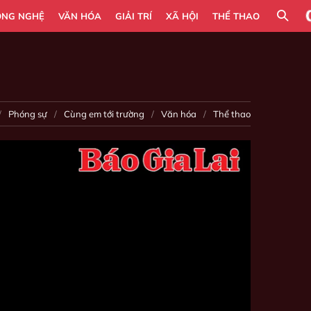
ÔNG NGHỆ
VĂN HÓA
GIẢI TRÍ
XÃ HỘI
THỂ THAO
Phóng sự
Cùng em tới trường
Văn hóa
Thể thao