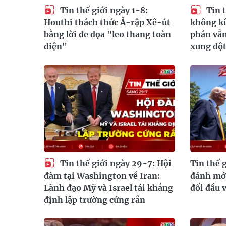
Tin thế giới ngày 1-8:
Tin t
Houthi thách thức Ả-rập Xê-út
không kí
bằng lời đe dọa "leo thang toàn
phán vẫn
diện"
xung đột
Tin thế giới ngày 29-7: Hội
Tin thế 
đánh mới
đàm tại Washington về Iran:
đối đầu 
Lãnh đạo Mỹ và Israel tái khẳng
định lập trường cứng rắn