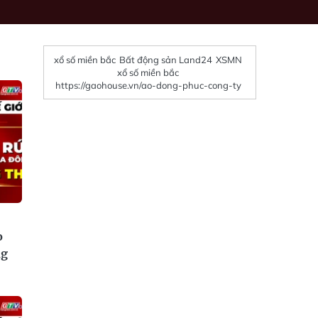
xổ số miền bắc
Bất động sản Land24
XSMN
xổ số miền bắc
https://gaohouse.vn/ao-dong-phuc-cong-ty
o
ng