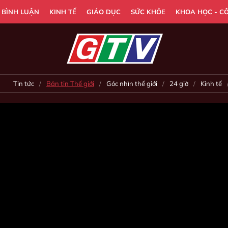
- BÌNH LUẬN
KINH TẾ
GIÁO DỤC
SỨC KHỎE
KHOA HỌC - C
Tin tức
Bản tin Thế giới
Góc nhìn thế giới
24 giờ
Kinh tế