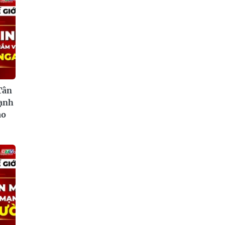
Tân
mạnh
ào