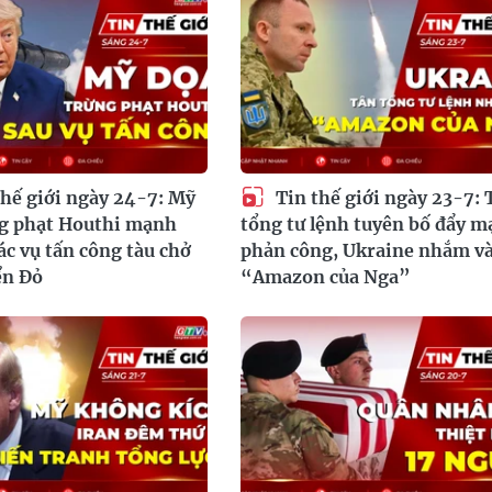
hế giới ngày 24-7: Mỹ
Tin thế giới ngày 23-7: 
ng phạt Houthi mạnh
tổng tư lệnh tuyên bố đẩy 
các vụ tấn công tàu chở
phản công, Ukraine nhắm v
ển Đỏ
“Amazon của Nga”