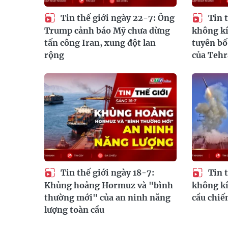
Tin thế giới ngày 22-7: Ông
Tin t
Trump cảnh báo Mỹ chưa dừng
không kí
tấn công Iran, xung đột lan
tuyên bố
rộng
của Teh
Tin thế giới ngày 18-7:
Tin t
Khủng hoảng Hormuz và "bình
không kí
thường mới" của an ninh năng
cầu chiế
lượng toàn cầu