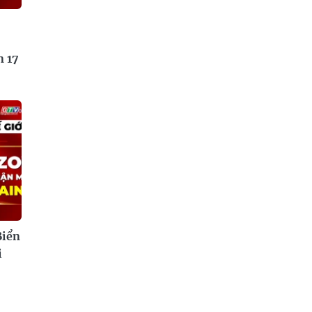
n 17
Biển
i