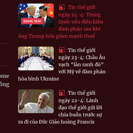
Tin thế giới
ngày 24-4: Trung
Quốc nêu điều kiện
ĐANG XEM
đàm phán sau khi
ông Trump hứa giảm mạnh thuế
Tin thế giới
ngày 23-4: Châu Âu
vạch “lằn ranh đỏ”
với Mỹ về đàm phán
Rome
hòa bình Ukraine
 ông
Tin thế giới
ngày 22-4: Lãnh
đạo thế giới gửi lời
chia buồn trước sự
ra đi của Đức Giáo hoàng Francis