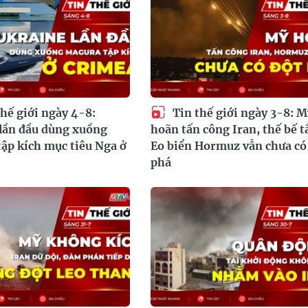
hế giới ngày 4-8:
Tin thế giới ngày 3-8: M
lần đầu dùng xuồng
hoãn tấn công Iran, thế bế t
ập kích mục tiêu Nga ở
Eo biển Hormuz vẫn chưa có
phá