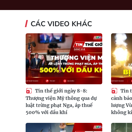
CÁC VIDEO KHÁC
Tin thế giới ngày 8-8:
Tin t
Thượng viện Mỹ thông qua dự
cảnh báo
luật trừng phạt Nga, áp thuế
lượng Vù
500% với dầu khí
không k