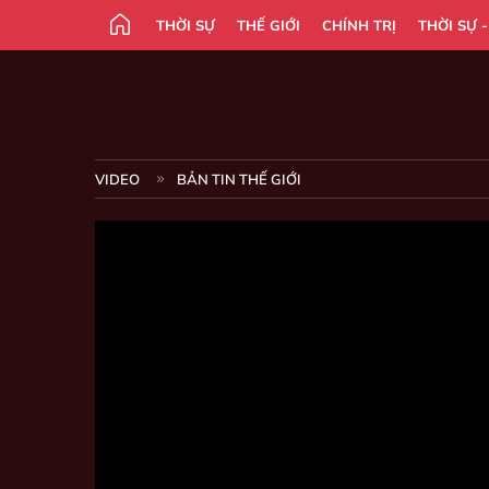
THỜI SỰ
THẾ GIỚI
CHÍNH TRỊ
THỜI SỰ 
VIDEO
BẢN TIN THẾ GIỚI