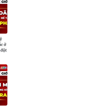
ỹ
ắc ở
 đột