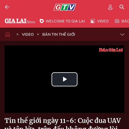
WELCOME TO GIA LAI
VIDEO
BÁ
VIDEO
BẢN TIN THẾ GIỚI
Play
Video
Tin thế giới ngày 11-6: Cuộc đua UAV