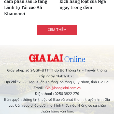
đàm phán sau lễ tang
kích hàng loạt của Nga
Lãnh tụ Tối cao Ali
ngay trong đêm
Khamenei
XEM THÊM
Giấy phép số 24/GP-BTTTT do Bộ Thông tin - Truyền thông
cấp ngày 16/01/2023.
Địa chỉ :
21-23 Mai Xuân Thưởng, phường Quy Nhơn, tỉnh Gia Lai.
Email :
Glo@baogialai.com.vn
Điện thoại :
0256 3822 279
Bản quyền thông tin thuộc về Báo và phát thanh, truyền hình Gia
Lai. Cấm sao chép dưới mọi hình thức nếu không có sự chấp
thuận bằng văn bản.