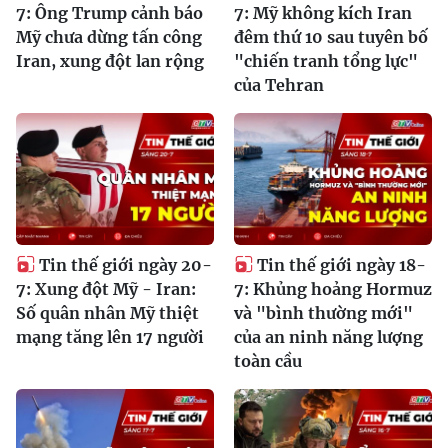
7: Ông Trump cảnh báo
7: Mỹ không kích Iran
Mỹ chưa dừng tấn công
đêm thứ 10 sau tuyên bố
Iran, xung đột lan rộng
"chiến tranh tổng lực"
của Tehran
Tin thế giới ngày 20-
Tin thế giới ngày 18-
7: Xung đột Mỹ - Iran:
7: Khủng hoảng Hormuz
Số quân nhân Mỹ thiệt
và "bình thường mới"
mạng tăng lên 17 người
của an ninh năng lượng
toàn cầu