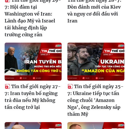
Tin thế giới ngày 29-
Tin thế giới ngày 28-7:
7: Hội đàm tại
Đòn đánh mới của Kiev
Washington về Iran:
và nguy cơ đối đầu với
Lãnh đạo Mỹ và Israel
Iran
tái khẳng định lập
trường cứng rắn
Tin thế giới ngày 27-
Tin thế giới ngày 25-
7: Iran tuyên bố ngừng
7: Ukraine tiếp tục tấn
trả đũa nếu Mỹ không
công chuỗi 'Amazon
tấn công trở lại
Nga', ông Zelensky sắp
thăm Mỹ