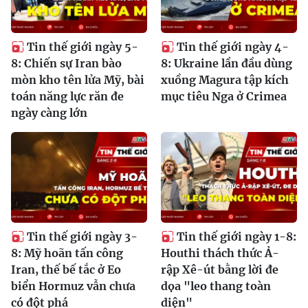
Tin thế giới ngày 5-
Tin thế giới ngày 4-
8: Chiến sự Iran bào
8: Ukraine lần đầu dùng
mòn kho tên lửa Mỹ, bài
xuồng Magura tập kích
toán năng lực răn đe
mục tiêu Nga ở Crimea
ngày càng lớn
Tin thế giới ngày 3-
Tin thế giới ngày 1-8:
8: Mỹ hoãn tấn công
Houthi thách thức Ả-
Iran, thế bế tắc ở Eo
rập Xê-út bằng lời đe
biển Hormuz vẫn chưa
dọa "leo thang toàn
có đột phá
diện"