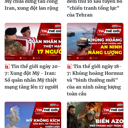
Mỹ chưa dừng tấn công
đêm thứ 10 sau tuyên bố
Iran, xung đột lan rộng
"chiến tranh tổng lực"
của Tehran
Tin thế giới ngày 20-
Tin thế giới ngày 18-
7: Xung đột Mỹ - Iran:
7: Khủng hoảng Hormuz
Số quân nhân Mỹ thiệt
và "bình thường mới"
mạng tăng lên 17 người
của an ninh năng lượng
toàn cầu