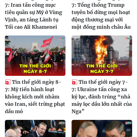
7: Iran tấn công mục
7: Tổng thống Trump
tiêu quân sự Mỹ ở Vùng
tuyên bố dừng mọi hoạt
Vịnh, an táng Lãnh tụ
động thương mại với
Tối cao Ali Khamenei
một đồng minh châu Âu
Tin thế giới ngày 8-
Tin thế giới ngày 7-
7: Mỹ tiến hành loạt
7: Ukraine tấn công xa
không kích mới nhằm
kỷ lục, đánh trúng “nhà
vào Iran, siết trừng phạt
máy lọc dầu lớn nhất của
dầu mỏ
Nga”