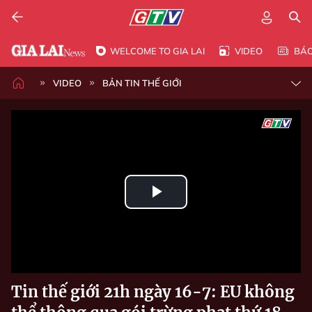
WELCOME TO GIA LAI
VIDEO
BÁ
VIDEO
BẢN TIN THẾ GIỚI
Play
Video
Tin thế giới 21h ngày 16-7: EU không