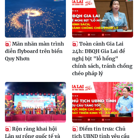
Mãn nhãn màn trình
Toàn cảnh Gia Lai
diễn flyboard trên biển
24h: ĐBQH Gia Lai đề
Quy Nhơn
nghị bịt "lỗ hổng"
chính sách, tránh chồng
chéo pháp lý
Rộn ràng khai hội
Điểm tin trưa: Chủ
Lân sư rồng quốc tế và
tịch UBND tỉnh yêu cầu