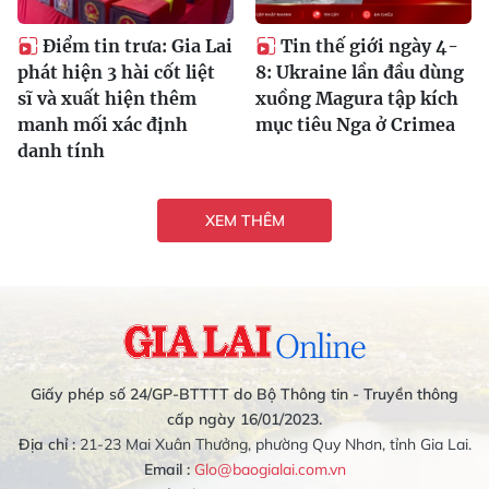
Điểm tin trưa: Gia Lai
Tin thế giới ngày 4-
phát hiện 3 hài cốt liệt
8: Ukraine lần đầu dùng
sĩ và xuất hiện thêm
xuồng Magura tập kích
manh mối xác định
mục tiêu Nga ở Crimea
danh tính
XEM THÊM
Giấy phép số 24/GP-BTTTT do Bộ Thông tin - Truyền thông
cấp ngày 16/01/2023.
Địa chỉ :
21-23 Mai Xuân Thưởng, phường Quy Nhơn, tỉnh Gia Lai.
Email :
Glo@baogialai.com.vn