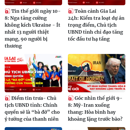
Tin thế giới ngày 10-
Toàn cảnh Gia Lai
8: Nga tăng cường
24h: Kiểm tra loạt dự án
không kích Ukraine - Ít
trọng điểm, Chủ tịch
nhất 13 người thiệt
UBND tỉnh chỉ đạo tăng
mạng, 90 người bị
tốc đầu tư hạ tầng
thương
Điểm tin trưa- Chủ
Góc nhìn thế giới 9-
tịch UBND tỉnh: Chính
8: Mỹ-Iran xuống
quyền sẽ là “bà đỡ” cho
thang: Hòa bình hay
ý tưởng của thanh niên
khoảng lặng trước bão?