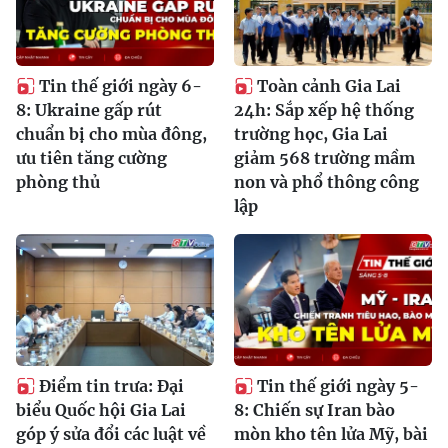
Tin thế giới ngày 6-
Toàn cảnh Gia Lai
8: Ukraine gấp rút
24h: Sắp xếp hệ thống
chuẩn bị cho mùa đông,
trường học, Gia Lai
ưu tiên tăng cường
giảm 568 trường mầm
phòng thủ
non và phổ thông công
lập
Điểm tin trưa: Đại
Tin thế giới ngày 5-
biểu Quốc hội Gia Lai
8: Chiến sự Iran bào
góp ý sửa đổi các luật về
mòn kho tên lửa Mỹ, bài