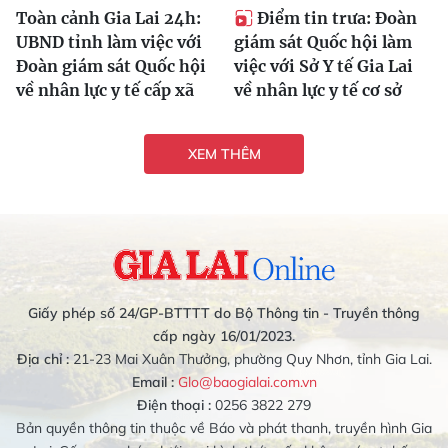
Toàn cảnh Gia Lai 24h:
Điểm tin trưa: Đoàn
UBND tỉnh làm việc với
giám sát Quốc hội làm
Đoàn giám sát Quốc hội
việc với Sở Y tế Gia Lai
về nhân lực y tế cấp xã
về nhân lực y tế cơ sở
XEM THÊM
Giấy phép số 24/GP-BTTTT do Bộ Thông tin - Truyền thông
cấp ngày 16/01/2023.
Địa chỉ :
21-23 Mai Xuân Thưởng, phường Quy Nhơn, tỉnh Gia Lai.
Email :
Glo@baogialai.com.vn
Điện thoại :
0256 3822 279
Bản quyền thông tin thuộc về Báo và phát thanh, truyền hình Gia