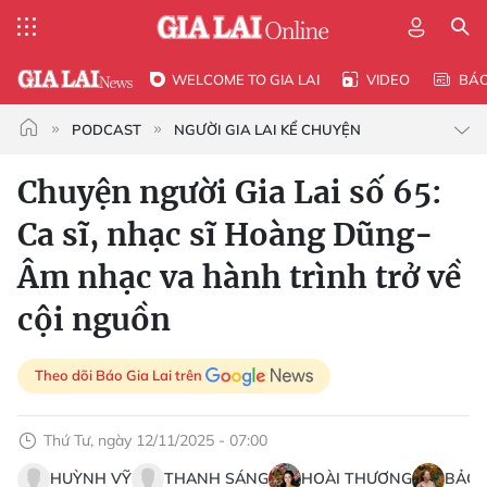
WELCOME TO GIA LAI
VIDEO
BÁ
PODCAST
NGƯỜI GIA LAI KỂ CHUYỆN
Chuyện người Gia Lai số 65:
Ca sĩ, nhạc sĩ Hoàng Dũng-
Âm nhạc va hành trình trở về
cội nguồn
Theo dõi Báo Gia Lai trên
Thứ Tư, ngày 12/11/2025 - 07:00
HUỲNH VỸ
THANH SÁNG
HOÀI THƯƠNG
BẢO 