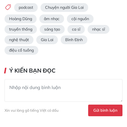
podcast
Chuyện người Gia Lai
Hoàng Dũng
âm nhạc
cội nguồn
truyền thống
sáng tạo
ca sĩ
nhạc sĩ
nghệ thuật
Gia Lai
Bình Định
điệu cổ tuồng
Ý KIẾN BẠN ĐỌC
Gửi bình luận
Xin vui lòng gõ tiếng Việt có dấu