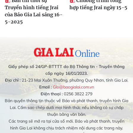
Bản tin thời sự
Chương trình tổng
Truyền hình tiếng Jrai
hợp tiếng Jrai ngày 15-5
của Báo Gia Lai sáng 16-
5-2025
Giấy phép số 24/GP-BTTTT do Bộ Thông tin - Truyền thông
cấp ngày 16/01/2023.
Địa chỉ :
21-23 Mai Xuân Thưởng, phường Quy Nhơn, tỉnh Gia Lai.
Email :
Glo@baogialai.com.vn
Điện thoại :
0256 3822 279
Bản quyền thông tin thuộc về Báo và phát thanh, truyền hình Gia
Lai. Cấm sao chép dưới mọi hình thức nếu không có sự chấp
thuận bằng văn bản.
Các trang sẽ mở ra tại cửa sổ mới. Báo và phát thanh, truyền
hình Gia Lai không chịu trách nhiệm nội dung các trang này.