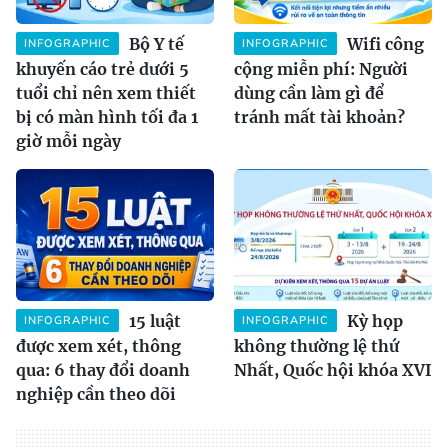
Bộ Y tế
Wifi công
INFOGRAPHIC
INFOGRAPHIC
khuyến cáo trẻ dưới 5
cộng miễn phí: Người
tuổi chỉ nên xem thiết
dùng cần làm gì để
bị có màn hình tối đa 1
tránh mất tài khoản?
giờ mỗi ngày
15 luật
Kỳ họp
INFOGRAPHIC
INFOGRAPHIC
được xem xét, thông
không thường lệ thứ
qua: 6 thay đổi doanh
Nhất, Quốc hội khóa XVI
nghiệp cần theo dõi