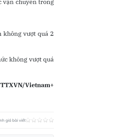
c vận chuyển trong
m không vượt quá 2
mức không vượt quá
 TTXVN/Vietnam+
h giá bài viết