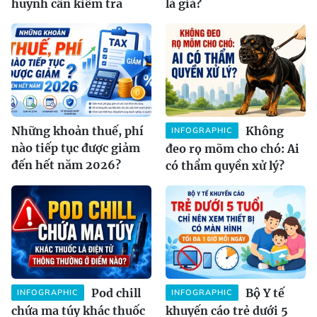
huynh cần kiểm tra
là giả?
Những khoản thuế, phí
Không
INFOGRAPHIC
nào tiếp tục được giảm
đeo rọ mõm cho chó: Ai
đến hết năm 2026?
có thẩm quyền xử lý?
Pod chill
Bộ Y tế
INFOGRAPHIC
INFOGRAPHIC
chứa ma túy khác thuốc
khuyến cáo trẻ dưới 5