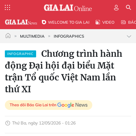
WELCOME TO GIA LAI
VIDEO
BÁ
MULTIMEDIA
INFOGRAPHICS
Chương trình hành
INFOGRAPHIC
động Đại hội đại biểu Mặt
trận Tổ quốc Việt Nam lần
thứ XI
Theo dõi Báo Gia Lai trên
Thứ Ba, ngày 12/05/2026 - 01:26