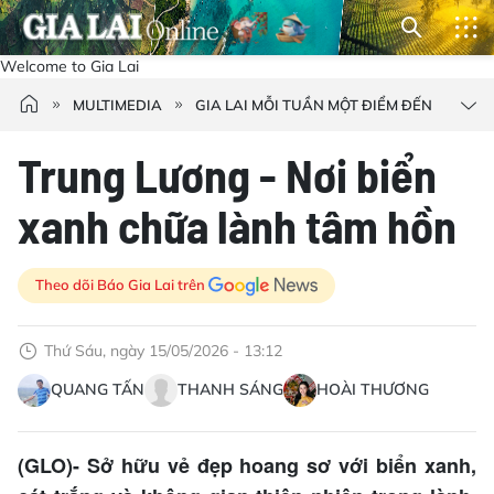
Welcome to Gia Lai
MULTIMEDIA
GIA LAI MỖI TUẦN MỘT ĐIỂM ĐẾN
Trung Lương - Nơi biển
xanh chữa lành tâm hồn
Theo dõi Báo Gia Lai trên
Thứ Sáu, ngày 15/05/2026 - 13:12
QUANG TẤN
THANH SÁNG
HOÀI THƯƠNG
(GLO)- Sở hữu vẻ đẹp hoang sơ với biển xanh,