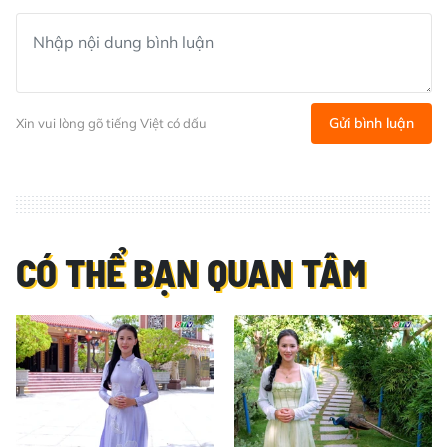
Gửi bình luận
Xin vui lòng gõ tiếng Việt có dấu
CÓ THỂ BẠN QUAN TÂM