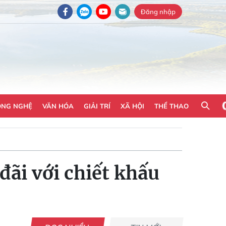
Đăng nhập
ÔNG NGHỆ
VĂN HÓA
GIẢI TRÍ
XÃ HỘI
THỂ THAO
ãi với chiết khấu