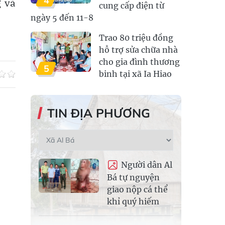
4
g và
cung cấp điện từ
ngày 5 đến 11-8
Trao 80 triệu đồng
hỗ trợ sửa chữa nhà
cho gia đình thương
5
binh tại xã Ia Hiao
TIN ĐỊA PHƯƠNG
Người dân Al
Bá tự nguyện
giao nộp cá thể
khỉ quý hiếm