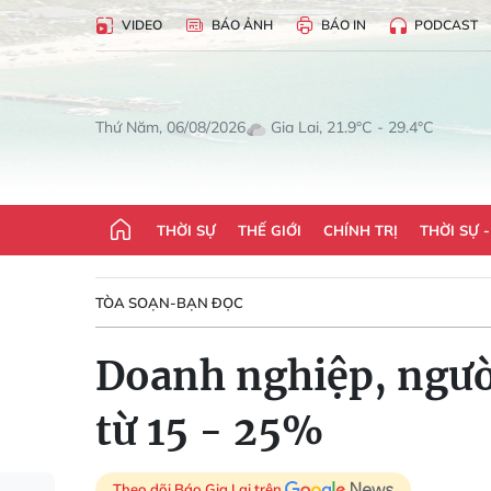
VIDEO
BÁO ẢNH
BÁO IN
PODCAST
Gia Lai, 21.9°C - 29.4°C
Thứ Năm, 06/08/2026
THỜI SỰ
THẾ GIỚI
CHÍNH TRỊ
THỜI SỰ 
TÒA SOẠN-BẠN ĐỌC
Doanh nghiệp, người
từ 15 - 25%
Theo dõi Báo Gia Lai trên