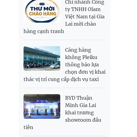
Chi nhánh Công
PNJ
138,500,000
142,500,000
RUB
307.79
340.71
ty TNHH Olam
Việt Nam tại Gia
SAR
6,944.19
7,243.07
Lai mời chào
SEK
2,709.1
2,823.98
hàng cạnh tranh
SGD
19,929.2
20,130.51
20,816.88
THB
699.53
777.26
810.22
Cảng hàng
USD
26,010
26,040
26,420
không Pleiku
thông báo lựa
chọn đơn vị khai
thác vị trí cung cấp dịch vụ taxi
BYD Thuận
Minh Gia Lai
khai trương
showroom đầu
tiên