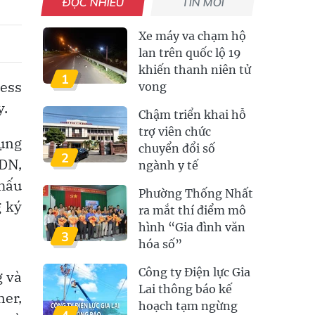
ĐỌC NHIỀU
TIN MỚI
Xe máy va chạm hộ
lan trên quốc lộ 19
khiến thanh niên tử
1
ess
vong
y.
Chậm triển khai hỗ
trợ viên chức
dụng
chuyển đổi số
2
DN,
ngành y tế
khấu
Phường Thống Nhất
g ký
ra mắt thí điểm mô
hình “Gia đình văn
3
hóa số”
Công ty Điện lực Gia
g và
Lai thông báo kế
ner,
hoạch tạm ngừng