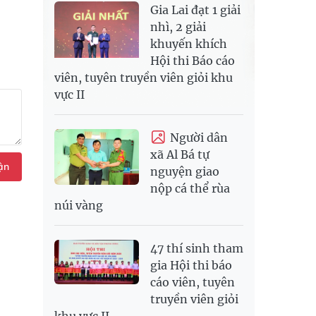
Gia Lai đạt 1 giải
nhì, 2 giải
khuyến khích
Hội thi Báo cáo
viên, tuyên truyền viên giỏi khu
vực II
Người dân
xã Al Bá tự
ận
nguyện giao
nộp cá thể rùa
núi vàng
47 thí sinh tham
gia Hội thi báo
cáo viên, tuyên
truyền viên giỏi