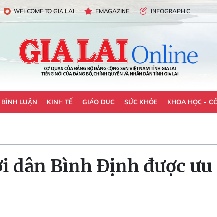
WELCOME TO GIA LAI
EMAGAZINE
INFOGRAPHIC
- BÌNH LUẬN
KINH TẾ
GIÁO DỤC
SỨC KHỎE
KHOA HỌC - C
 dân Bình Định được ưu đ