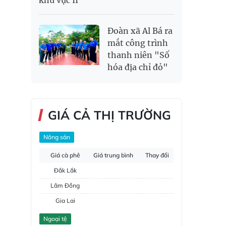
khu vực II
Đoàn xã Al Bá ra
mắt công trình
thanh niên "Số
hóa địa chỉ đỏ"
GIÁ CẢ THỊ TRƯỜNG
Nông sản
Giá cà phê
Giá trung bình
Thay đổi
Đắk Lắk
Lâm Đồng
Gia Lai
Đắk Nông
Ngoại tệ