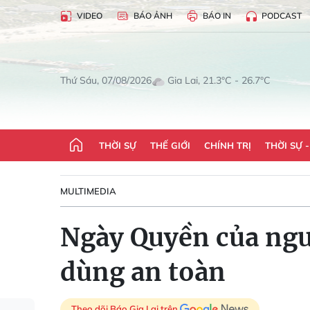
VIDEO
BÁO ẢNH
BÁO IN
PODCAST
Gia Lai, 21.3°C - 26.7°C
Thứ Sáu, 07/08/2026
THỜI SỰ
THẾ GIỚI
CHÍNH TRỊ
THỜI SỰ 
MULTIMEDIA
Ngày Quyền của ngư
dùng an toàn
Theo dõi Báo Gia Lai trên