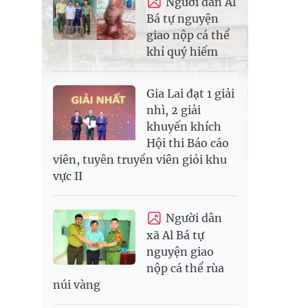
Người dân Al
Bá tự nguyện
giao nộp cá thể
khỉ quý hiếm
Gia Lai đạt 1 giải
nhì, 2 giải
khuyến khích
Hội thi Báo cáo
viên, tuyên truyền viên giỏi khu
vực II
Người dân
xã Al Bá tự
nguyện giao
nộp cá thể rùa
núi vàng