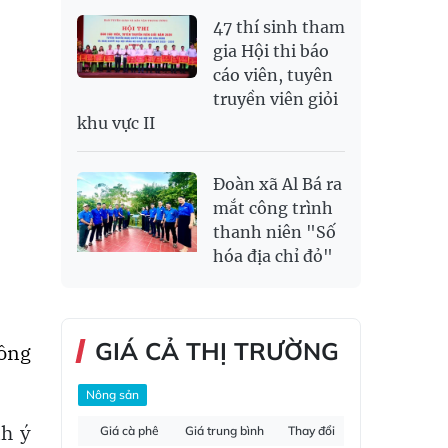
47 thí sinh tham
gia Hội thi báo
cáo viên, tuyên
truyền viên giỏi
khu vực II
Đoàn xã Al Bá ra
mắt công trình
thanh niên "Số
hóa địa chỉ đỏ"
GIÁ CẢ THỊ TRƯỜNG
ông
Nông sản
h ý
Giá cà phê
Giá trung bình
Thay đổi