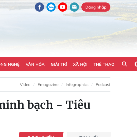
Đăng nhập
ÔNG NGHỆ
VĂN HÓA
GIẢI TRÍ
XÃ HỘI
THỂ THAO
Video
Emagazine
Infographics
Podcast
minh bạch - Tiêu