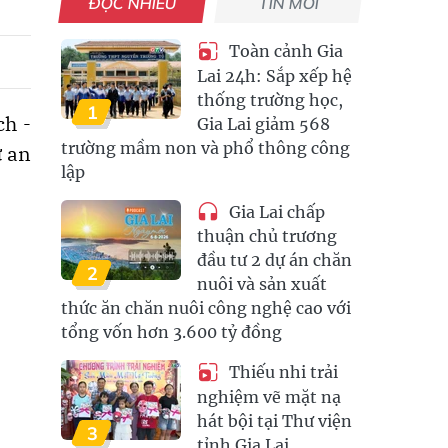
ĐỌC NHIỀU
TIN MỚI
Toàn cảnh Gia
Lai 24h: Sắp xếp hệ
thống trường học,
1
ch -
Gia Lai giảm 568
trường mầm non và phổ thông công
ự an
lập
Gia Lai chấp
thuận chủ trương
đầu tư 2 dự án chăn
2
nuôi và sản xuất
thức ăn chăn nuôi công nghệ cao với
tổng vốn hơn 3.600 tỷ đồng
Thiếu nhi trải
nghiệm vẽ mặt nạ
hát bội tại Thư viện
3
tỉnh Gia Lai