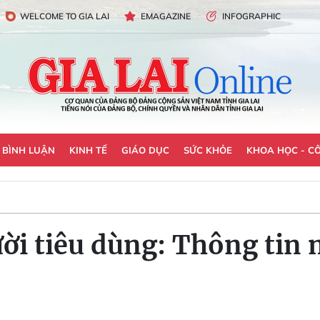
WELCOME TO GIA LAI
EMAGAZINE
INFOGRAPHIC
- BÌNH LUẬN
KINH TẾ
GIÁO DỤC
SỨC KHỎE
KHOA HỌC - C
ời tiêu dùng: Thông tin 