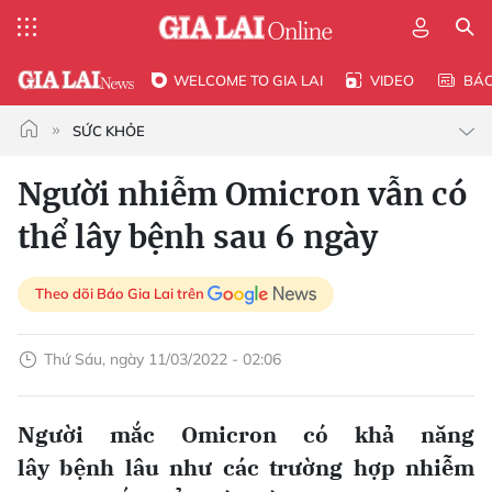
WELCOME TO GIA LAI
VIDEO
BÁ
SỨC KHỎE
Người nhiễm Omicron vẫn có
thể lây bệnh sau 6 ngày
Theo dõi Báo Gia Lai trên
Thứ Sáu, ngày 11/03/2022 - 02:06
Người mắc Omicron có khả năng
lây bệnh lâu như các trường hợp nhiễm