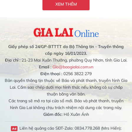
XEM THÊM
Giấy phép số 24/GP-BTTTT do Bộ Thông tin - Truyền thông
cấp ngày 16/01/2023.
Địa chỉ :
21-23 Mai Xuân Thưởng, phường Quy Nhơn, tỉnh Gia Lai.
Email :
Glo@baogialai.com.vn
Điện thoại :
0256 3822 279
Bản quyền thông tin thuộc về Báo và phát thanh, truyền hình Gia
Lai. Cấm sao chép dưới mọi hình thức nếu không có sự chấp
thuận bằng văn bản.
Các trang sẽ mở ra tại cửa sổ mới. Báo và phát thanh, truyền
hình Gia Lai không chịu trách nhiệm nội dung các trang này.
Giám đốc:
Hồ Xuân Ánh
Liên hệ quảng cáo SĐT-Zalo: 0834.778.268 (Mrs Hiền);