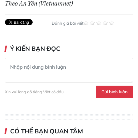
Theo An Yên (Vietnamnet)
Đánh giá bài viết
Ý KIẾN BẠN ĐỌC
Gửi bình luận
Xin vui lòng gõ tiếng Việt có dấu
CÓ THỂ BẠN QUAN TÂM