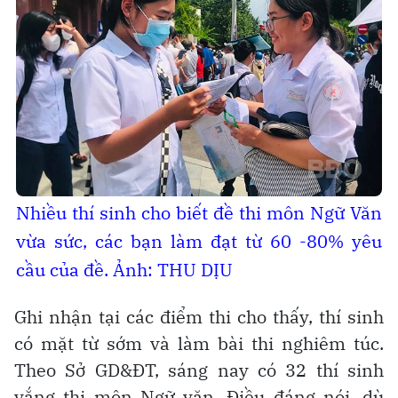
Nhiều thí sinh cho biết đề thi môn Ngữ Văn
vừa sức, các bạn làm đạt từ 60 -80% yêu
cầu của đề. Ảnh: THU DỊU
Ghi nhận tại các điểm thi cho thấy, thí sinh
có mặt từ sớm và làm bài thi nghiêm túc.
Theo Sở GD&ĐT, sáng nay có 32 thí sinh
vắng thi môn Ngữ văn. Điều đáng nói, dù