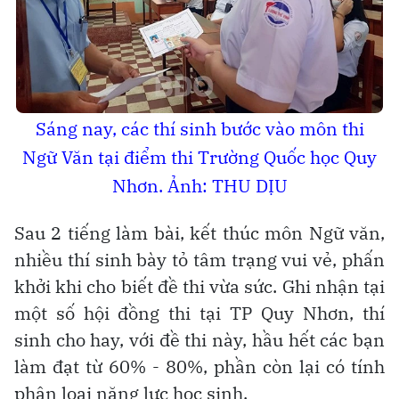
Sáng nay, các thí sinh bước vào môn thi
Ngữ Văn tại điểm thi Trường Quốc học Quy
Nhơn. Ảnh: THU DỊU
Sau 2 tiếng làm bài, kết thúc môn Ngữ văn,
nhiều thí sinh bày tỏ tâm trạng vui vẻ, phấn
khởi khi cho biết đề thi vừa sức. Ghi nhận tại
một số hội đồng thi tại TP Quy Nhơn, thí
sinh cho hay, với đề thi này, hầu hết các bạn
làm đạt từ 60% - 80%, phần còn lại có tính
phân loại năng lực học sinh.