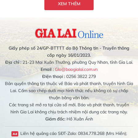
XEM THÊM
Giấy phép số 24/GP-BTTTT do Bộ Thông tin - Truyền thông
cấp ngày 16/01/2023.
Địa chỉ :
21-23 Mai Xuân Thưởng, phường Quy Nhơn, tỉnh Gia Lai.
Email :
Glo@baogialai.com.vn
Điện thoại :
0256 3822 279
Bản quyền thông tin thuộc về Báo và phát thanh, truyền hình Gia
Lai. Cấm sao chép dưới mọi hình thức nếu không có sự chấp
thuận bằng văn bản.
Các trang sẽ mở ra tại cửa sổ mới. Báo và phát thanh, truyền
hình Gia Lai không chịu trách nhiệm nội dung các trang này.
Giám đốc:
Hồ Xuân Ánh
Liên hệ quảng cáo SĐT-Zalo: 0834.778.268 (Mrs Hiền);