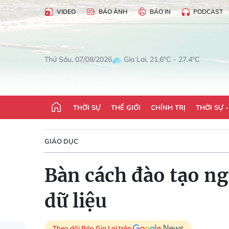
VIDEO
BÁO ẢNH
BÁO IN
PODCAST
Gia Lai, 21.6°C - 27.4°C
Thứ Sáu, 07/08/2026
THỜI SỰ
THẾ GIỚI
CHÍNH TRỊ
THỜI SỰ 
GIÁO DỤC
Bàn cách đào tạo n
dữ liệu
Theo dõi Báo Gia Lai trên