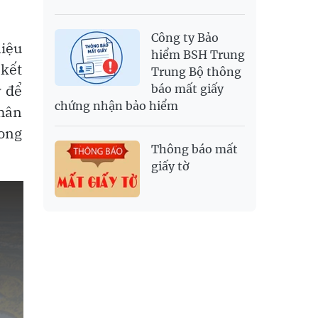
Công ty Bảo
liệu
hiểm BSH Trung
 kết
Trung Bộ thông
ý để
báo mất giấy
chứng nhận bảo hiểm
nhân
rong
Thông báo mất
giấy tờ