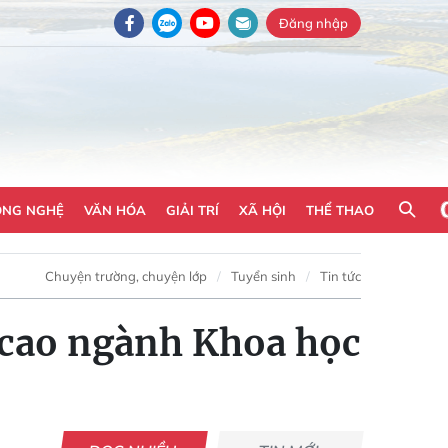
Đăng nhập
ÔNG NGHỆ
VĂN HÓA
GIẢI TRÍ
XÃ HỘI
THỂ THAO
Chuyện trường, chuyện lớp
Tuyển sinh
Tin tức
 cao ngành Khoa học