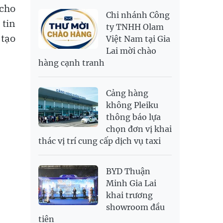
LONG 999.9
 cho
NOK
2,693.89
2,808.12
Chi nhánh Công
PNJ
138,500,000
142,500,000
 tin
RUB
300.88
333.06
ty TNHH Olam
 tạo
Việt Nam tại Gia
SAR
6,949.25
7,248.34
Lai mời chào
SEK
2,700.94
2,815.47
hàng cạnh tranh
SGD
19,907.29
20,108.37
20,793.98
THB
698.74
776.38
809.3
Cảng hàng
USD
26,020
26,050
26,430
không Pleiku
thông báo lựa
chọn đơn vị khai
thác vị trí cung cấp dịch vụ taxi
BYD Thuận
Minh Gia Lai
khai trương
showroom đầu
tiên