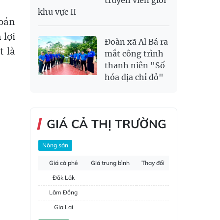
truyền viên giỏi
khu vực II
Toán
 lợi
Đoàn xã Al Bá ra
t là
mắt công trình
thanh niên "Số
hóa địa chỉ đỏ"
GIÁ CẢ THỊ TRƯỜNG
Nông sản
Giá cà phê
Giá trung bình
Thay đổi
Đắk Lắk
Lâm Đồng
Gia Lai