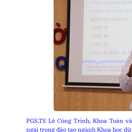
PGS.TS Lê Công Trình, Khoa Toán v
ngại trong đào tạo ngành Khoa học dữ 