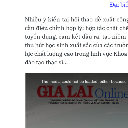
Đại bi
Nhiều ý kiến tại hội thảo đề xuất cô
cần điều chỉnh hợp lý; hợp tác chặt ch
tuyển dụng, cam kết đầu ra, tạo niềm t
thu hút học sinh xuất sắc của các trườ
lực chất lượng cao trong lĩnh vực Khoa
đào tạo thạc sĩ…
This
is
a
The media could not be loaded, either because t
modal
window.