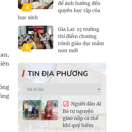
để ảnh hưởng đến
4
quyền học tập của
học sinh
Gia Lai: 15 trường
thí điểm chương
trình giáo dục mầm
5
non mới
uan,
hiện
TIN ĐỊA PHƯƠNG
công
công
Người dân Al
Bá tự nguyện
giao nộp cá thể
khỉ quý hiếm