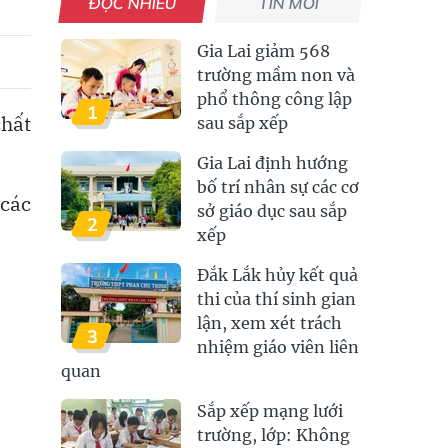
ĐỌC NHIỀU
TIN MỚI
Gia Lai giảm 568
trường mầm non và
phổ thông công lập
1
chất
sau sắp xếp
Gia Lai định hướng
bố trí nhân sự các cơ
 các
sở giáo dục sau sắp
2
xếp
Đắk Lắk hủy kết quả
thi của thí sinh gian
lận, xem xét trách
3
nhiệm giáo viên liên
quan
Sắp xếp mạng lưới
trường, lớp: Không