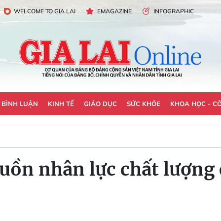
WELCOME TO GIA LAI
EMAGAZINE
INFOGRAPHIC
- BÌNH LUẬN
KINH TẾ
GIÁO DỤC
SỨC KHỎE
KHOA HỌC - C
guồn nhân lực chất lượng