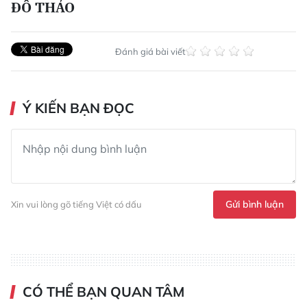
ÐỖ THẢO
Đánh giá bài viết
Ý KIẾN BẠN ĐỌC
Gửi bình luận
Xin vui lòng gõ tiếng Việt có dấu
CÓ THỂ BẠN QUAN TÂM