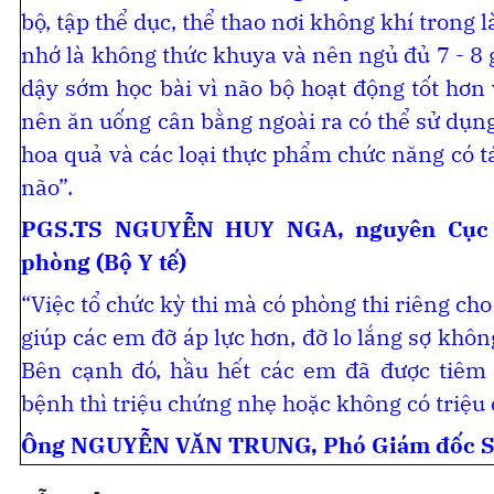
bộ, tập thể dục, thể thao nơi không khí trong 
nhớ là không thức khuya và nên ngủ đủ 7 - 8 
dậy sớm học bài vì não bộ hoạt động tốt hơn
nên ăn uống cân bằng ngoài ra có thể sử dụn
hoa quả và các loại thực phẩm chức năng có 
não”.
PGS.TS
NGUYỄN HUY NGA
, nguyên Cục
phòng (Bộ Y tế)
“Việc tổ chức kỳ thi mà có phòng thi riêng ch
giúp các em đỡ áp lực hơn, đỡ lo lắng sợ khôn
Bên cạnh đó, hầu hết các em đã được tiêm
bệnh thì triệu chứng nhẹ hoặc không có triệu
Ông
NGUYỄN VĂN TRUNG
, Phó Giám đốc S