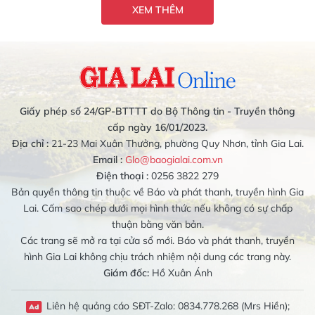
XEM THÊM
Giấy phép số 24/GP-BTTTT do Bộ Thông tin - Truyền thông
cấp ngày 16/01/2023.
Địa chỉ :
21-23 Mai Xuân Thưởng, phường Quy Nhơn, tỉnh Gia Lai.
Email :
Glo@baogialai.com.vn
Điện thoại :
0256 3822 279
Bản quyền thông tin thuộc về Báo và phát thanh, truyền hình Gia
Lai. Cấm sao chép dưới mọi hình thức nếu không có sự chấp
thuận bằng văn bản.
Các trang sẽ mở ra tại cửa sổ mới. Báo và phát thanh, truyền
hình Gia Lai không chịu trách nhiệm nội dung các trang này.
Giám đốc:
Hồ Xuân Ánh
Liên hệ quảng cáo SĐT-Zalo: 0834.778.268 (Mrs Hiền);