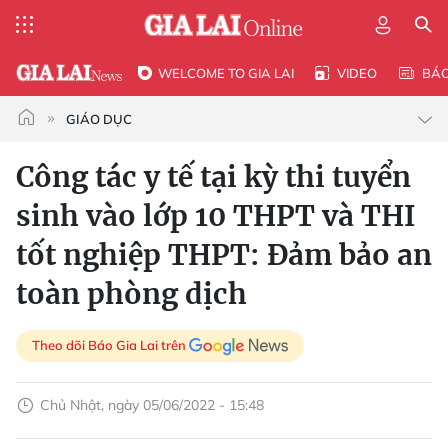
WELCOME TO GIA LAI
VIDEO
BÁ
GIÁO DỤC
Công tác y tế tại kỳ thi tuyển
sinh vào lớp 10 THPT và THI
tốt nghiệp THPT: Đảm bảo an
toàn phòng dịch
Theo dõi Báo Gia Lai trên
Chủ Nhật, ngày 05/06/2022 - 15:48