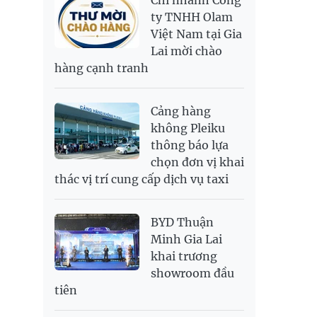
Chi nhánh Công
RUB
307.79
340.71
ty TNHH Olam
Việt Nam tại Gia
SAR
6,944.19
7,243.07
Lai mời chào
SEK
2,709.1
2,823.98
hàng cạnh tranh
SGD
19,929.2
20,130.51
20,816.88
THB
699.53
777.26
810.22
Cảng hàng
USD
26,010
26,040
26,420
không Pleiku
thông báo lựa
chọn đơn vị khai
thác vị trí cung cấp dịch vụ taxi
BYD Thuận
Minh Gia Lai
khai trương
showroom đầu
tiên