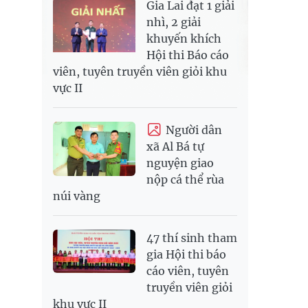
Gia Lai đạt 1 giải
nhì, 2 giải
khuyến khích
Hội thi Báo cáo
viên, tuyên truyền viên giỏi khu
vực II
Người dân
xã Al Bá tự
nguyện giao
nộp cá thể rùa
núi vàng
47 thí sinh tham
gia Hội thi báo
cáo viên, tuyên
truyền viên giỏi
khu vực II