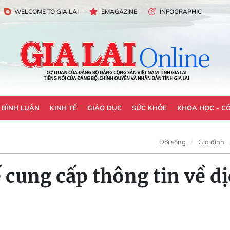
WELCOME TO GIA LAI
EMAGAZINE
INFOGRAPHIC
- BÌNH LUẬN
KINH TẾ
GIÁO DỤC
SỨC KHỎE
KHOA HỌC - C
Đời sống
Gia đình
 cung cấp thông tin về d