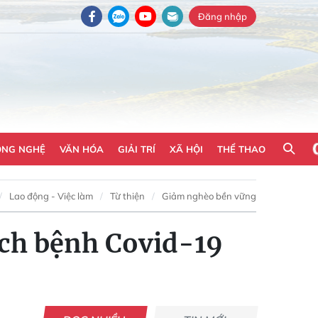
Đăng nhập
ÔNG NGHỆ
VĂN HÓA
GIẢI TRÍ
XÃ HỘI
THỂ THAO
Lao động - Việc làm
Từ thiện
Giảm nghèo bền vững
ịch bệnh Covid-19