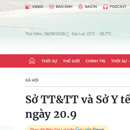
VIDEO
BÁO ẢNH
BÁO IN
PODCAST
Gia Lai, 22°C - 28.7°C
Thứ Năm, 06/08/2026
THỜI SỰ
THẾ GIỚI
CHÍNH TRỊ
THỜI SỰ 
XÃ HỘI
Sở TT&TT và Sở Y tế
ngày 20.9
Theo dõi Báo Gia Lai trên