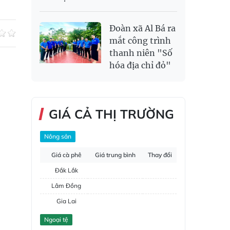
Đoàn xã Al Bá ra
mắt công trình
thanh niên "Số
hóa địa chỉ đỏ"
GIÁ CẢ THỊ TRƯỜNG
Nông sản
Giá cà phê
Giá trung bình
Thay đổi
Đắk Lắk
Lâm Đồng
Gia Lai
Đắk Nông
Ngoại tệ