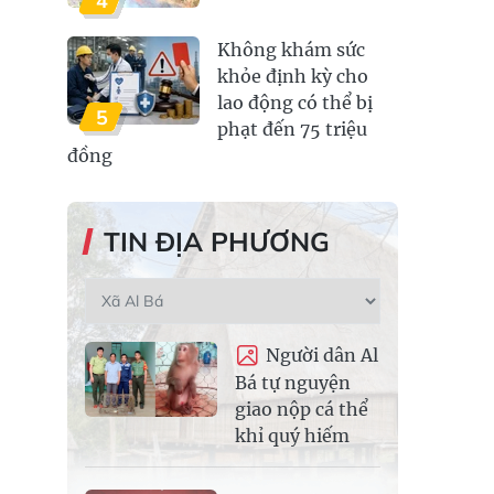
4
Không khám sức
khỏe định kỳ cho
lao động có thể bị
5
phạt đến 75 triệu
đồng
TIN ĐỊA PHƯƠNG
Người dân Al
Bá tự nguyện
giao nộp cá thể
khỉ quý hiếm