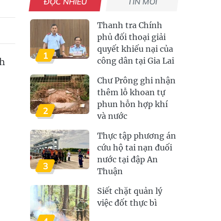
ĐỌC NHIỀU
TIN MỚI
Thanh tra Chính
phủ đối thoại giải
quyết khiếu nại của
1
nh
công dân tại Gia Lai
Chư Prông ghi nhận
thêm lỗ khoan tự
phun hỗn hợp khí
2
và nước
Thực tập phương án
cứu hộ tai nạn đuối
nước tại đập An
3
Thuận
Siết chặt quản lý
việc đốt thực bì