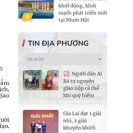
khởi động, khơi
mạch phát triển mới
5
tại Nhơn Hội
TIN ĐỊA PHƯƠNG
h
Người dân Al
Bá tự nguyện
phẩm
ịch,
giao nộp cá thể
giao
khỉ quý hiếm
Gia Lai đạt 1 giải
gười
nhì, 2 giải
tạo,
khuyến khích