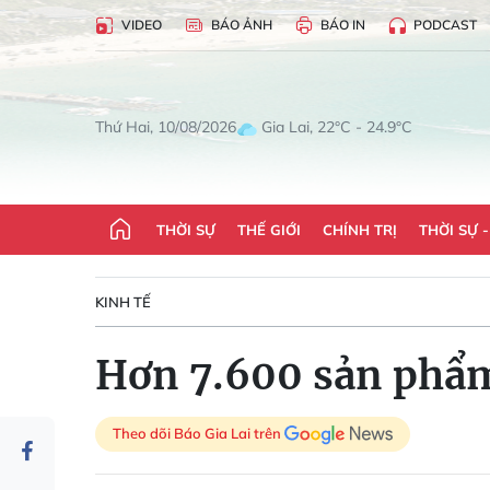
VIDEO
BÁO ẢNH
BÁO IN
PODCAST
Gia Lai, 22°C - 24.9°C
Thứ Hai, 10/08/2026
THỜI SỰ
THẾ GIỚI
CHÍNH TRỊ
THỜI SỰ 
KINH TẾ
Hơn 7.600 sản phẩ
Theo dõi Báo Gia Lai trên