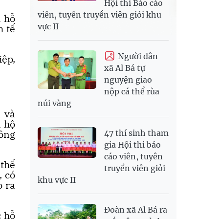
Hội thi Báo cáo
viên, tuyên truyền viên giỏi khu
 hỗ
vực II
h tế
Người dân
iệp,
xã Al Bá tự
nguyện giao
nộp cá thể rùa
núi vàng
n và
a hộ
nông
47 thí sinh tham
gia Hội thi báo
cáo viên, tuyên
 thể
truyền viên giỏi
, có
khu vực II
o ra
Đoàn xã Al Bá ra
c hỗ