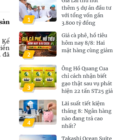
Gia Lai thu hút
thêm 5 dự án đầu tư
với tổng vốn gần
1
sàn
3.800 tỷ đồng
Giá cà phê, hồ tiêu
i Kế
hôm nay 8/8: Hai
riển
mặt hàng cùng giảm
, đã
2
Ông Hồ Quang Cua
chỉ cách nhận biết
gạo thật sau vụ phát
3
hiện 22 tấn ST25 giả
Lãi suất tiết kiệm
tháng 8: Ngân hàng
nào đang trả cao
4
nhất?
Takashi Ocean Suite