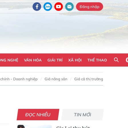
Đăng nhập
ÔNG NGHỆ
VĂN HÓA
GIẢI TRÍ
XÃ HỘI
THỂ THAO
 chính - Doanh nghiệp
Giá nông sản
Giá cả thị trường
ĐỌC NHIỀU
TIN MỚI