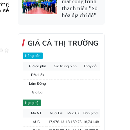
mắt công trình
nông
thanh niên "Số
a sẻ
hóa địa chỉ đỏ"
GIÁ CẢ THỊ TRƯỜNG
Nông sản
Giá cà phê
Giá trung bình
Thay đổi
Đắk Lắk
Lâm Đồng
Gia Lai
Đắk Nông
Ngoại tệ
Hồ tiêu
Mã NT
Mua TM
Mua CK
Bán (vnđ)
AUD
17,978.13
18,159.73
18,741.48