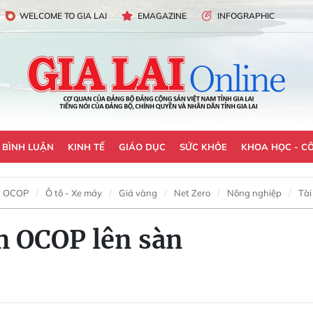
WELCOME TO GIA LAI
EMAGAZINE
INFOGRAPHIC
- BÌNH LUẬN
KINH TẾ
GIÁO DỤC
SỨC KHỎE
KHOA HỌC - C
OCOP
Ô tô - Xe máy
Giá vàng
Net Zero
Nông nghiệp
Tài
m OCOP lên sàn