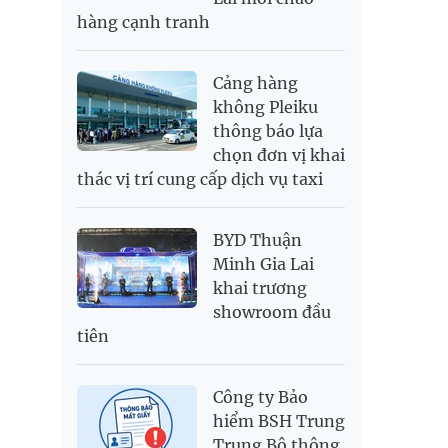
SEK
2,696.72
2,811.09
hàng cạnh tranh
SGD
19,890.42
20,091.33
20,776.49
THB
697.71
775.23
808.11
Cảng hàng
USD
25,910
25,940
26,320
không Pleiku
thông báo lựa
chọn đơn vị khai
thác vị trí cung cấp dịch vụ taxi
BYD Thuận
Minh Gia Lai
khai trương
showroom đầu
tiên
Công ty Bảo
hiểm BSH Trung
Trung Bộ thông