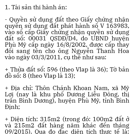
1. Tài sản thi hành án:
- Quyền sử dụng đất theo Giấy chứng nhận
quyền sử dụng đất phát hành số V 163983,
vào sổ cấp Giấy chứng nhận quyền sử dụng
đất số: 00031 QSDĐ/D4, do UBND huyện
Phù Mỹ cấp ngày 16/8/2002, được cấp thay
đổi sang tên cho ông Nguyễn Thanh Hoa
vào ngày 03/3/2011, cụ thể như sau:
+ Thửa đất số: 596 (theo Vlap là 36); Tờ bản
đồ số: 8 (theo Vlap là 13);
+ Địa chỉ: Thôn Chánh Khoan Nam, xã Mỹ
Lợi (nay là khu phố Dương Liễu Đông, thị
trấn Bình Dương), huyện Phù Mỹ, tỉnh Bình
Định;
+ Diện tích: 315m2 (trong đó: 100m2 đất ở
và 215m2 đất hàng năm khác đến tháng
09/2015). Qua đo đạc diện tích thực tế là: