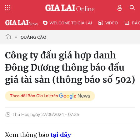
WELCOME TO GIA LAI
VIDEO
BÁ
QUẢNG CÁO
Công ty đấu giá hợp danh
Đông Dương thông báo đấu
giá tài sản (thông báo số 502)
Theo dõi Báo Gia Lai trên
Thứ Hai, ngày 27/05/2024 - 07:35
Xem thông báo
tại đây