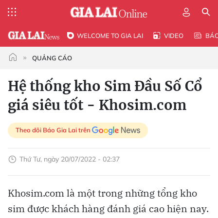
WELCOME TO GIA LAI
VIDEO
BÁ
QUẢNG CÁO
Hệ thống kho Sim Đầu Số Cổ
giá siêu tốt - Khosim.com
Theo dõi Báo Gia Lai trên
Thứ Tư, ngày 20/07/2022 - 02:37
Khosim.com là một trong những tổng kho
sim được khách hàng đánh giá cao hiện nay.