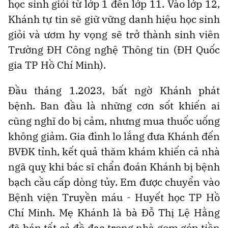
học sinh giỏi từ lớp 1 đến lớp 11. Vào lớp 12,
Khánh tự tin sẽ giữ vững danh hiệu học sinh
giỏi và ươm hy vọng sẽ trở thành sinh viên
Trường ĐH Công nghệ Thông tin (ĐH Quốc
gia TP Hồ Chí Minh).
Đầu tháng 1.2023, bất ngờ Khánh phát
bệnh. Ban đầu là những cơn sốt khiến ai
cũng nghĩ do bị cảm, nhưng mua thuốc uống
không giảm. Gia đình lo lắng đưa Khánh đến
BVĐK tỉnh, kết quả thăm khám khiến cả nhà
ngã quỵ khi bác sĩ chẩn đoán Khánh bị bệnh
bạch cầu cấp dòng tủy. Em được chuyển vào
Bệnh viện Truyền máu - Huyết học TP Hồ
Chí Minh. Mẹ Khánh là bà Đỗ Thị Lệ Hằng
đã bán tất cả đồ đạc trong nhà gom góp tiền