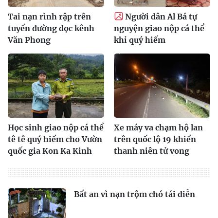
Tai nạn rình rập trên
Người dân Al Bá tự
tuyến đường dọc kênh
nguyện giao nộp cá thể
Văn Phong
khỉ quý hiếm
Học sinh giao nộp cá thể
Xe máy va chạm hộ lan
tê tê quý hiếm cho Vườn
trên quốc lộ 19 khiến
quốc gia Kon Ka Kinh
thanh niên tử vong
Bất an vì nạn trộm chó tái diễn