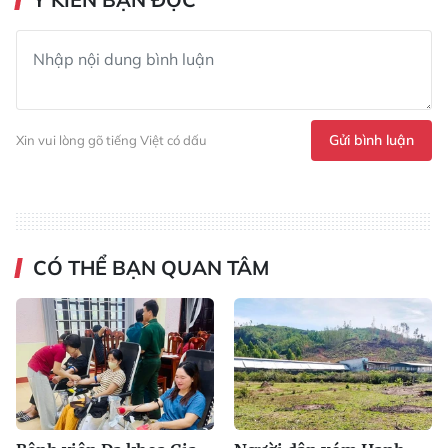
Gửi bình luận
Xin vui lòng gõ tiếng Việt có dấu
CÓ THỂ BẠN QUAN TÂM