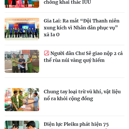
chống khai thác IUU
Gia Lai: Ra mắt “Đội Thanh niên
xung kích vì Nhân dân phục vụ”
xã Ia O
Người dân Chư Sê giao nộp 2 cá
thể rùa núi vàng quý hiếm
Chung tay loại trừ vũ khí, vật liệu
nổ ra khỏi cộng đồng
Điện lực Pleiku phát hiện 75