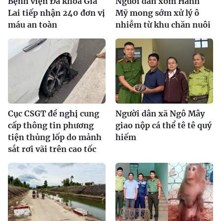
Bệnh viện Đa khoa Gia
Người dân xóm Hanh
Lai tiếp nhận 240 đơn vị
Mỹ mong sớm xử lý ô
máu an toàn
nhiễm từ khu chăn nuôi
Cục CSGT đề nghị cung
Người dân xã Ngô Mây
cấp thông tin phương
giao nộp cá thể tê tê quý
tiện thủng lốp do mảnh
hiếm
sắt rơi vãi trên cao tốc