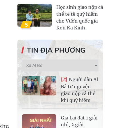
Học sinh giao nộp cá
thể tê tê quý hiếm
cho Vườn quốc gia
5
Kon Ka Kinh
TIN ĐỊA PHƯƠNG
Người dân Al
Bá tự nguyện
giao nộp cá thể
khỉ quý hiếm
Gia Lai đạt 1 giải
nhì, 2 giải
 khu