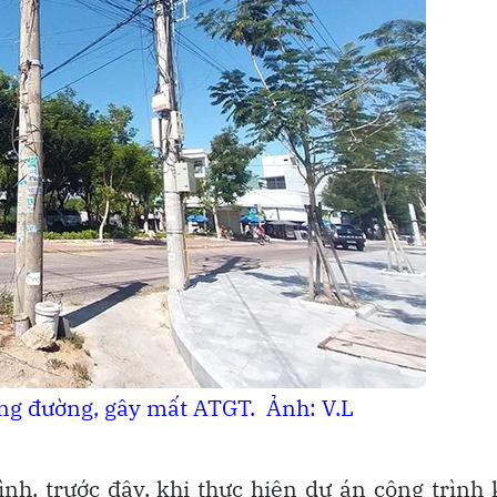
ng đường, gây mất ATGT. Ảnh: V.L
, trước đây, khi thực hiện dự án công trình