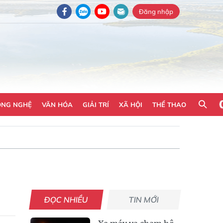
Đăng nhập
ÔNG NGHỆ
VĂN HÓA
GIẢI TRÍ
XÃ HỘI
THỂ THAO
ĐỌC NHIỀU
TIN MỚI