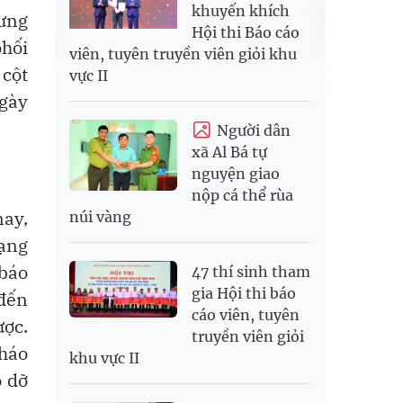
khuyến khích
hưng
Hội thi Báo cáo
phối
viên, tuyên truyền viên giỏi khu
 cột
vực II
gày
Người dân
xã Al Bá tự
nguyện giao
nộp cá thể rùa
ay,
núi vàng
mạng
 báo
47 thí sinh tham
gia Hội thi báo
đến
cáo viên, tuyên
ược.
truyền viên giỏi
tháo
khu vực II
o dỡ