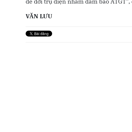
để dời trụ điện nhằm đảm bảo ATGT”,
VĂN LƯU