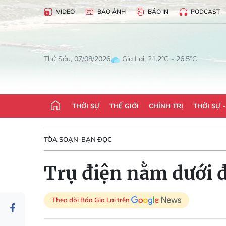
VIDEO
BÁO ẢNH
BÁO IN
PODCAST
Gia Lai, 21.2°C - 26.5°C
Thứ Sáu, 07/08/2026
THỜI SỰ
THẾ GIỚI
CHÍNH TRỊ
THỜI SỰ 
TÒA SOẠN-BẠN ĐỌC
Trụ điện nằm dưới
Theo dõi Báo Gia Lai trên