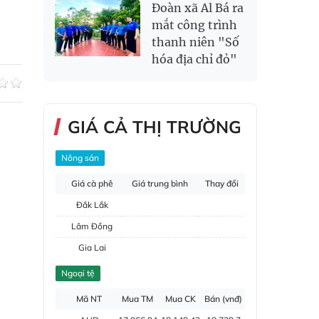
Đoàn xã Al Bá ra
mắt công trình
thanh niên "Số
hóa địa chỉ đỏ"
GIÁ CẢ THỊ TRƯỜNG
Nông sản
Giá cà phê
Giá trung bình
Thay đổi
Đắk Lắk
Lâm Đồng
Gia Lai
Đắk Nông
Ngoại tệ
Hồ tiêu
Mã NT
Mua TM
Mua CK
Bán (vnđ)