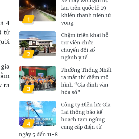
Xe máy va chạm hộ
lan trên quốc lộ 19
khiến thanh niên tử
1
ã 4
vong
) từ
Chậm triển khai hỗ
gười
trợ viên chức
chuyển đổi số
2
ngành y tế
 gia
Phường Thống Nhất
 nằm
ra mắt thí điểm mô
y ra
hình “Gia đình văn
3
hóa số”
Công ty Điện lực Gia
Lai thông báo kế
hoạch tạm ngừng
4
cung cấp điện từ
ngày 5 đến 11-8