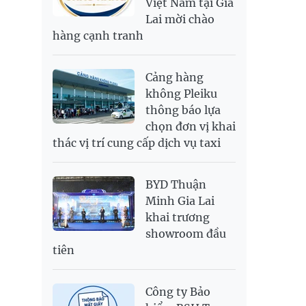
Việt Nam tại Gia
SAR
6,949.25
7,248.34
Lai mời chào
SEK
2,700.94
2,815.47
hàng cạnh tranh
SGD
19,907.29
20,108.37
20,793.98
THB
698.74
776.38
809.3
Cảng hàng
USD
26,020
26,050
26,430
không Pleiku
thông báo lựa
chọn đơn vị khai
thác vị trí cung cấp dịch vụ taxi
BYD Thuận
Minh Gia Lai
khai trương
showroom đầu
tiên
Công ty Bảo