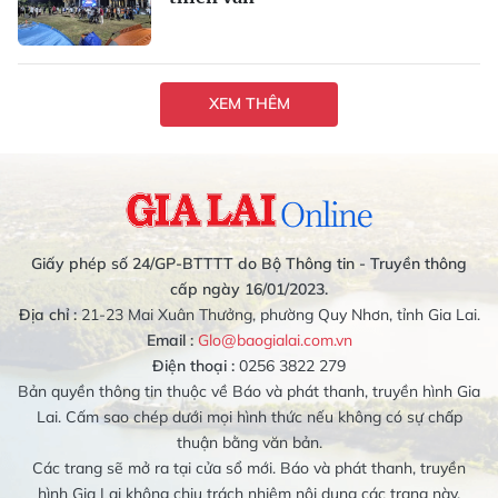
XEM THÊM
Giấy phép số 24/GP-BTTTT do Bộ Thông tin - Truyền thông
cấp ngày 16/01/2023.
Địa chỉ :
21-23 Mai Xuân Thưởng, phường Quy Nhơn, tỉnh Gia Lai.
Email :
Glo@baogialai.com.vn
Điện thoại :
0256 3822 279
Bản quyền thông tin thuộc về Báo và phát thanh, truyền hình Gia
Lai. Cấm sao chép dưới mọi hình thức nếu không có sự chấp
thuận bằng văn bản.
Các trang sẽ mở ra tại cửa sổ mới. Báo và phát thanh, truyền
hình Gia Lai không chịu trách nhiệm nội dung các trang này.