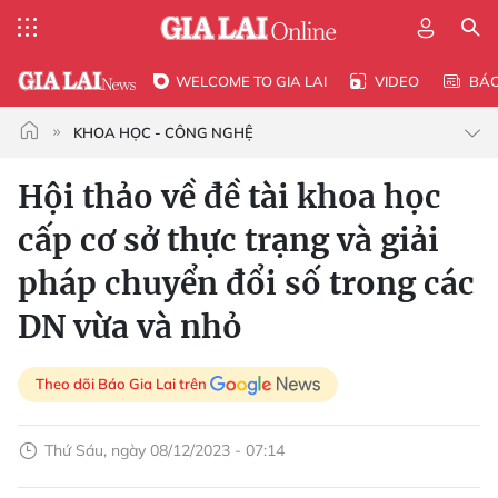
WELCOME TO GIA LAI
VIDEO
BÁ
KHOA HỌC - CÔNG NGHỆ
Hội thảo về đề tài khoa học
cấp cơ sở thực trạng và giải
pháp chuyển đổi số trong các
DN vừa và nhỏ
Theo dõi Báo Gia Lai trên
Thứ Sáu, ngày 08/12/2023 - 07:14