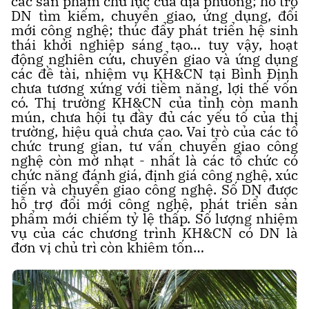
các sản phẩm chủ lực của địa phương; hỗ trợ
DN tìm kiếm, chuyển giao, ứng dụng, đổi
mới công nghệ; thúc đẩy phát triển hệ sinh
thái khởi nghiệp sáng tạo… tuy vậy, hoạt
động nghiên cứu, chuyển giao và ứng dụng
các đề tài, nhiệm vụ KH&CN tại Bình Định
chưa tương xứng với tiềm năng, lợi thế vốn
có. Thị trường KH&CN của tỉnh còn manh
mún, chưa hội tụ đầy đủ các yếu tố của thị
trường, hiệu quả chưa cao. Vai trò của các tổ
chức trung gian, tư vấn chuyển giao công
nghệ còn mờ nhạt - nhất là các tổ chức có
chức năng đánh giá, định giá công nghệ, xúc
tiến và chuyển giao công nghệ. Số DN được
hỗ trợ đổi mới công nghệ, phát triển sản
phẩm mới chiếm tỷ lệ thấp. Số lượng nhiệm
vụ của các chương trình KH&CN có DN là
đơn vị chủ trì còn khiêm tốn…