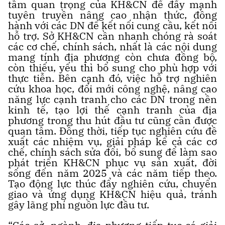
tầm quan trọng của KH&CN để đẩy mạnh
tuyên truyền nâng cao nhận thức, đồng
hành với các DN để kết nối cung cầu, kết nối
hỗ trợ. Sở KH&CN cần nhanh chóng rà soát
các cơ chế, chính sách, nhất là các nội dung
mang tính địa phương còn chưa đồng bộ,
còn thiếu, yếu thì bổ sung cho phù hợp với
thực tiễn. Bên cạnh đó, việc hỗ trợ nghiên
cứu khoa học, đổi mới công nghệ, nâng cao
năng lực cạnh tranh cho các DN trong nền
kinh tế, tạo lợi thế cạnh tranh của địa
phương trong thu hút đầu tư cũng cần được
quan tâm. Đồng thời, tiếp tục nghiên cứu đề
xuất các nhiệm vụ, giải pháp kể cả các cơ
chế, chính sách sửa đổi, bổ sung để làm sao
phát triển KH&CN phục vụ sản xuất, đời
sống đến năm 2025 và các năm tiếp theo.
Tạo động lực thúc đẩy nghiên cứu, chuyển
giao và ứng dụng KH&CN hiệu quả, tránh
gây lãng phí nguồn lực đầu tư.