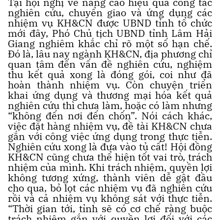
Tại hội nghị về nâng cao hiệu quả công tác
nghiên cứu, chuyển giao và ứng dụng các
nhiệm vụ KH&CN được UBND tỉnh tổ chức
mới đây, Phó Chủ tịch UBND tỉnh Lâm Hải
Giang nghiêm khắc chỉ rõ một số hạn chế.
Đó là, lâu nay ngành KH&CN, địa phương chỉ
quan tâm đến vấn đề nghiên cứu, nghiệm
thu kết quả xong là đóng gói, coi như đã
hoàn thành nhiệm vụ. Còn chuyện triển
khai ứng dụng và thương mại hóa kết quả
nghiên cứu thì chưa làm, hoặc có làm nhưng
“không đến nơi đến chốn”. Nói cách khác,
việc đặt hàng nhiệm vụ, đề tài KH&CN chưa
gắn với công việc ứng dụng trong thực tiễn.
Nghiên cứu xong là đưa vào tủ cất! Hội đồng
KH&CN cũng chưa thể hiện tốt vai trò, trách
nhiệm của mình. Khi trách nhiệm, quyền lợi
không tương xứng, thành viên dễ gật đầu
cho qua, bỏ lọt các nhiệm vụ đã nghiên cứu
rồi và cả nhiệm vụ không sát với thực tiễn.
“Thời gian tới, tỉnh sẽ có cơ chế ràng buộc
trách nhiệm gắn với quyền lợi đối với các