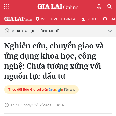
WELCOME TO GIA LAI
VIDEO
BÁ
KHOA HỌC - CÔNG NGHỆ
Nghiên cứu, chuyển giao và
ứng dụng khoa học, công
nghệ: Chưa tương xứng với
nguồn lực đầu tư
Theo dõi Báo Gia Lai trên
Thứ Tư, ngày 06/12/2023 - 14:14