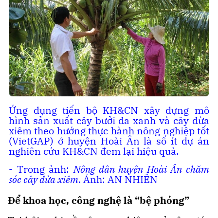
Ứng dụng tiến bộ KH&CN xây dựng mô
hình sản xuất cây bưởi da xanh và cây dừa
xiêm theo hướng thực hành nông nghiệp tốt
(VietGAP) ở huyện Hoài Ân là số ít dự án
nghiên cứu KH&CN đem lại hiệu quả.
- Trong ảnh:
Nông dân huyện Hoài Ân chăm
sóc cây dừa xiêm
. Ảnh: AN NHIÊN
Để khoa học, công nghệ là “bệ phóng”