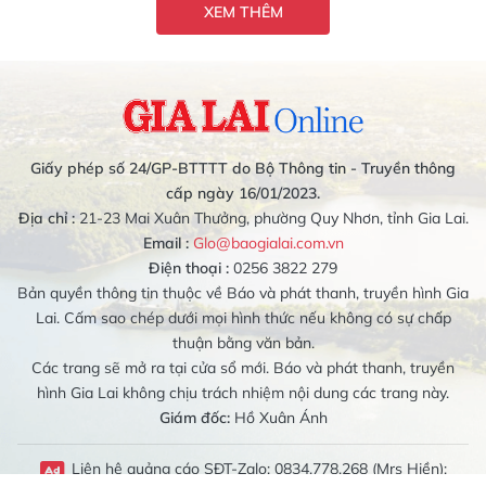
XEM THÊM
Giấy phép số 24/GP-BTTTT do Bộ Thông tin - Truyền thông
cấp ngày 16/01/2023.
Địa chỉ :
21-23 Mai Xuân Thưởng, phường Quy Nhơn, tỉnh Gia Lai.
Email :
Glo@baogialai.com.vn
Điện thoại :
0256 3822 279
Bản quyền thông tin thuộc về Báo và phát thanh, truyền hình Gia
Lai. Cấm sao chép dưới mọi hình thức nếu không có sự chấp
thuận bằng văn bản.
Các trang sẽ mở ra tại cửa sổ mới. Báo và phát thanh, truyền
hình Gia Lai không chịu trách nhiệm nội dung các trang này.
Giám đốc:
Hồ Xuân Ánh
Liên hệ quảng cáo SĐT-Zalo: 0834.778.268 (Mrs Hiền);