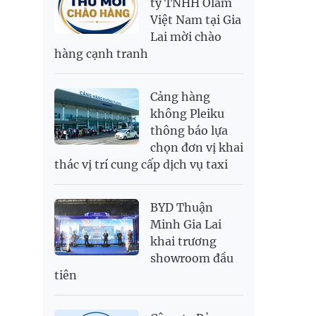
ty TNHH Olam
Việt Nam tại Gia
SAR
6,945.42
7,244.36
Lai mời chào
SEK
2,702.79
2,817.41
hàng cạnh tranh
SGD
19,916.94
20,118.12
20,804.08
THB
698.84
776.49
809.42
Cảng hàng
USD
26,000
26,030
26,410
không Pleiku
thông báo lựa
chọn đơn vị khai
thác vị trí cung cấp dịch vụ taxi
BYD Thuận
Minh Gia Lai
khai trương
showroom đầu
tiên