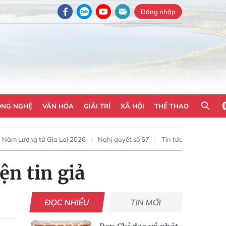
Đăng nhập
ÔNG NGHỆ
VĂN HÓA
GIẢI TRÍ
XÃ HỘI
THỂ THAO
Năm Lượng tử Gia Lai 2026
Nghị quyết số 57
Tin tức
ện tin giả
ĐỌC NHIỀU
TIN MỚI