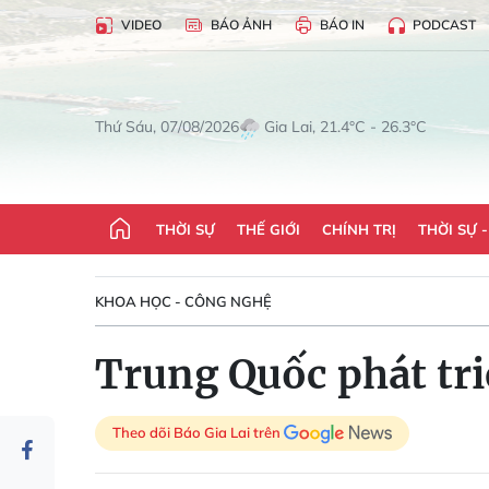
VIDEO
BÁO ẢNH
BÁO IN
PODCAST
Gia Lai, 21.4°C - 26.3°C
Thứ Sáu, 07/08/2026
THỜI SỰ
THẾ GIỚI
CHÍNH TRỊ
THỜI SỰ 
KHOA HỌC - CÔNG NGHỆ
Trung Quốc phát tri
Theo dõi Báo Gia Lai trên