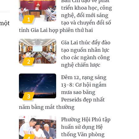
Ban Chỉ đạo về phát
triển khoa học, công
nghệ, đổi mới sáng
1
một
tạo và chuyển đổi số
tỉnh Gia Lai họp phiên thứ hai
Gia Lai thúc đẩy đào
tạo nguồn nhân lực
cho các ngành công
2
nghệ chiến lược
Đêm 12, rạng sáng
13-8: Cơ hội ngắm
mưa sao băng
3
Perseids đẹp nhất
năm bằng mắt thường
Phường Hội Phú tập
huấn sử dụng Hệ
thống Văn phòng
4