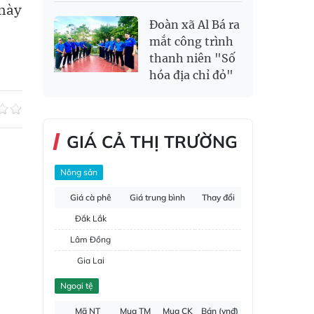
 này
Đoàn xã Al Bá ra
mắt công trình
thanh niên "Số
hóa địa chỉ đỏ"
GIÁ CẢ THỊ TRƯỜNG
Nông sản
Giá cà phê
Giá trung bình
Thay đổi
Đắk Lắk
Lâm Đồng
Gia Lai
Đắk Nông
Ngoại tệ
Hồ tiêu
Mã NT
Mua TM
Mua CK
Bán (vnđ)