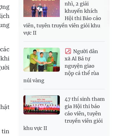
nhì, 2 giải
ượng
khuyến khích
dịch
Hội thi Báo cáo
ung
viên, tuyên truyền viên giỏi khu
vực II
 các
Người dân
 khi
xã Al Bá tự
nguyện giao
gười
nộp cá thể rùa
núi vàng
47 thí sinh tham
thật
gia Hội thi báo
cáo viên, tuyên
truyền viên giỏi
khu vực II
 tin