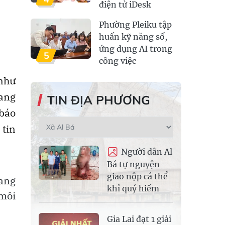
điện tử iDesk
Phường Pleiku tập
huấn kỹ năng số,
ứng dụng AI trong
5
công việc
như
đang
TIN ĐỊA PHƯƠNG
 báo
 tin
Người dân Al
Bá tự nguyện
giao nộp cá thể
rang
khỉ quý hiếm
 môi
Gia Lai đạt 1 giải