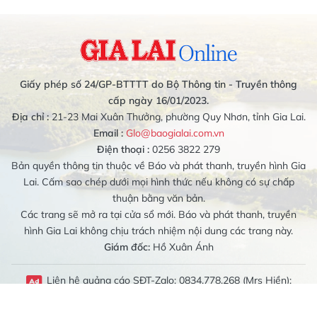
Giấy phép số 24/GP-BTTTT do Bộ Thông tin - Truyền thông
cấp ngày 16/01/2023.
Địa chỉ :
21-23 Mai Xuân Thưởng, phường Quy Nhơn, tỉnh Gia Lai.
Email :
Glo@baogialai.com.vn
Điện thoại :
0256 3822 279
Bản quyền thông tin thuộc về Báo và phát thanh, truyền hình Gia
Lai. Cấm sao chép dưới mọi hình thức nếu không có sự chấp
thuận bằng văn bản.
Các trang sẽ mở ra tại cửa sổ mới. Báo và phát thanh, truyền
hình Gia Lai không chịu trách nhiệm nội dung các trang này.
Giám đốc:
Hồ Xuân Ánh
Liên hệ quảng cáo SĐT-Zalo: 0834.778.268 (Mrs Hiền);
0989.079.314 (Mrs Bích Liên)