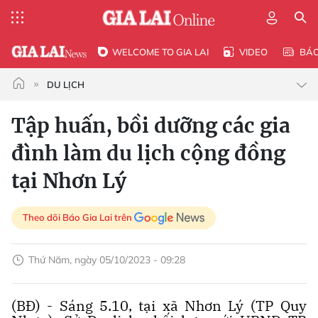
WELCOME TO GIA LAI
VIDEO
BÁ
DU LỊCH
Tập huấn, bồi dưỡng các gia
đình làm du lịch cộng đồng
tại Nhơn Lý
Theo dõi Báo Gia Lai trên
Thứ Năm, ngày 05/10/2023 - 09:28
(BĐ) - Sáng 5.10, tại xã Nhơn Lý (TP Quy