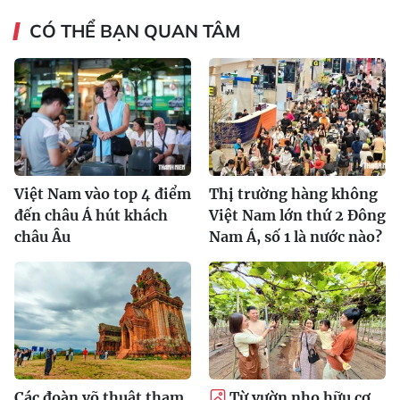
CÓ THỂ BẠN QUAN TÂM
Việt Nam vào top 4 điểm
Thị trường hàng không
đến châu Á hút khách
Việt Nam lớn thứ 2 Đông
châu Âu
Nam Á, số 1 là nước nào?
Các đoàn võ thuật tham
Từ vườn nho hữu cơ