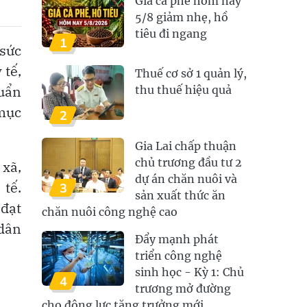
Giá cà phê hôm nay
5/8 giảm nhẹ, hồ
tiêu đi ngang
1
 sức
 tế,
Thuế cơ sở 1 quản lý,
huẩn
thu thuế hiệu quả
 mục
2
Gia Lai chấp thuận
chủ trương đầu tư 2
 xã,
dự án chăn nuôi và
 tế.
3
sản xuất thức ăn
 đạt
chăn nuôi công nghệ cao
 dân
Đẩy mạnh phát
triển công nghệ
sinh học - Kỳ 1: Chủ
4
trương mở đường
cho động lực tăng trưởng mới