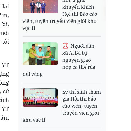
 lại
khuyến khích
Hội thi Báo cáo
hăm,
viên, tuyên truyền viên giỏi khu
Tài,
vực II
 mới
 tôi
Người dân
xã Al Bá tự
nguyện giao
TTYT
nộp cá thể rùa
dựng
núi vàng
ồng
, cử
47 thí sinh tham
sách
gia Hội thi báo
cáo viên, tuyên
TTYT
truyền viên giỏi
chăm
khu vực II