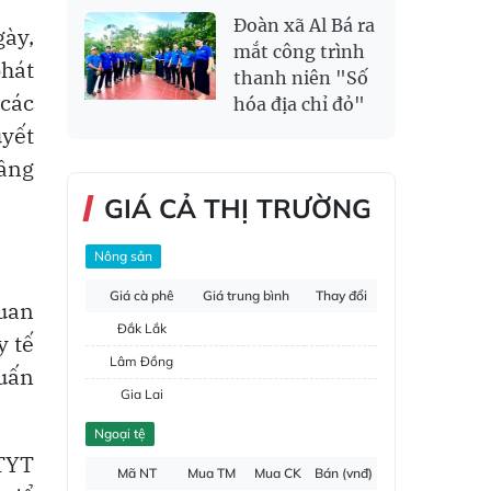
Đoàn xã Al Bá ra
gày,
mắt công trình
hát
thanh niên "Số
 các
hóa địa chỉ đỏ"
uyết
nâng
GIÁ CẢ THỊ TRƯỜNG
Nông sản
Giá cà phê
Giá trung bình
Thay đổi
quan
Đắk Lắk
y tế
Lâm Đồng
huấn
Gia Lai
Đắk Nông
Ngoại tệ
TTYT
Hồ tiêu
Mã NT
Mua TM
Mua CK
Bán (vnđ)