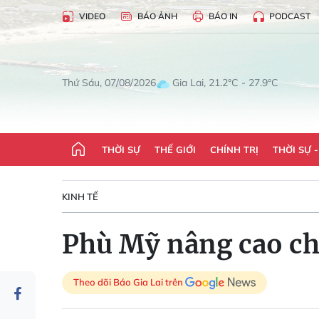
VIDEO
BÁO ẢNH
BÁO IN
PODCAST
Gia Lai, 21.2°C - 27.9°C
Thứ Sáu, 07/08/2026
THỜI SỰ
THẾ GIỚI
CHÍNH TRỊ
THỜI SỰ 
KINH TẾ
Phù Mỹ nâng cao chấ
Theo dõi Báo Gia Lai trên