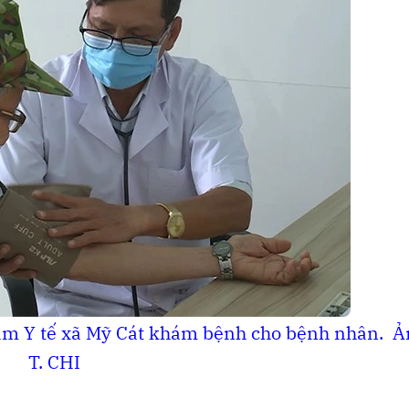
ạm Y tế xã Mỹ Cát khám bệnh cho bệnh nhân.
Ả
T. CHI