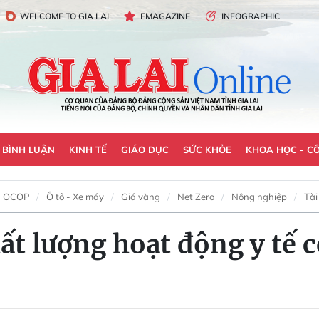
WELCOME TO GIA LAI
EMAGAZINE
INFOGRAPHIC
- BÌNH LUẬN
KINH TẾ
GIÁO DỤC
SỨC KHỎE
KHOA HỌC - C
OCOP
Ô tô - Xe máy
Giá vàng
Net Zero
Nông nghiệp
Tài
t lượng hoạt động y tế c