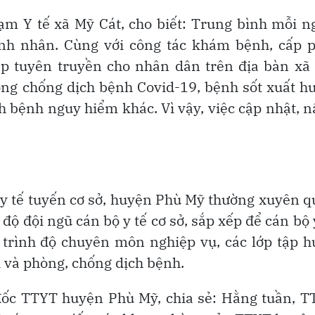
m Y tế xã Mỹ Cát, cho biết: Trung bình mỗi n
nh nhân. Cùng với công tác khám bệnh, cấp p
hép tuyên truyền cho nhân dân trên địa bàn xã
òng chống dịch bệnh Covid-19, bệnh sốt xuất h
h bệnh nguy hiểm khác. Vì vậy, việc cập nhật, 
 y tế tuyến cơ sở, huyện Phù Mỹ thường xuyên 
độ đội ngũ cán bộ y tế cơ sở, sắp xếp để cán bộ 
 trình độ chuyên môn nghiệp vụ, các lớp tập 
ị và phòng, chống dịch bệnh.
đốc TTYT huyện Phù Mỹ, chia sẻ: Hằng tuần, 