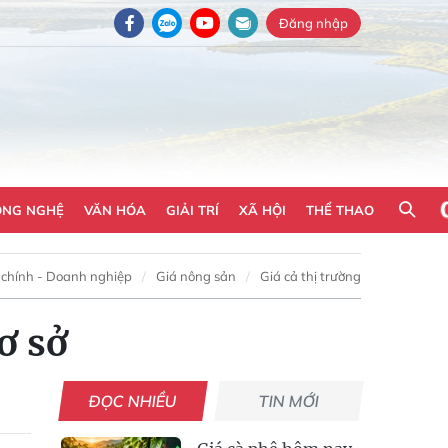
Đăng nhập
ÔNG NGHỆ
VĂN HÓA
GIẢI TRÍ
XÃ HỘI
THỂ THAO
 chính - Doanh nghiệp
Giá nông sản
Giá cả thị trường
ơ sở
ĐỌC NHIỀU
TIN MỚI