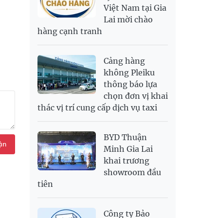
Việt Nam tại Gia
SAR
6,949.25
7,248.34
Lai mời chào
SEK
2,700.94
2,815.47
hàng cạnh tranh
SGD
19,907.29
20,108.37
20,793.98
THB
698.74
776.38
809.3
Cảng hàng
USD
26,020
26,050
26,430
không Pleiku
thông báo lựa
chọn đơn vị khai
thác vị trí cung cấp dịch vụ taxi
BYD Thuận
ận
Minh Gia Lai
khai trương
showroom đầu
tiên
Công ty Bảo