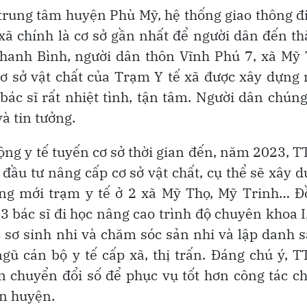
trung tâm huyện Phù Mỹ, hệ thống giao thông đi
xã chính là cơ sở gần nhất để người dân đến t
hanh Bình, người dân thôn Vĩnh Phú 7, xã Mỹ 
 cơ sở vật chất của Trạm Y tế xã được xây dựng
bác sĩ rất nhiệt tình, tận tâm. Người dân chúng
 tin tưởng.
động y tế tuyến cơ sở thời gian đến, năm 2023, 
đầu tư nâng cấp cơ sở vật chất, cụ thể sẽ xây 
ựng mới trạm y tế ở 2 xã Mỹ Thọ, Mỹ Trinh… Đ
3 bác sĩ đi học nâng cao trình độ chuyên khoa I
c sơ sinh nhi và chăm sóc sản nhi và lập danh 
ngũ cán bộ y tế cấp xã, thị trấn. Đáng chú ý, 
 chuyển đổi số để phục vụ tốt hơn công tác 
àn huyện.