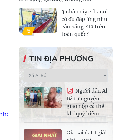
3 nhà máy ethanol
có đủ đáp ứng nhu
cầu xăng E10 trên
5
toàn quốc?
TIN ĐỊA PHƯƠNG
Người dân Al
Bá tự nguyện
giao nộp cá thể
nh:
khỉ quý hiếm
Gia Lai đạt 1 giải
nhì, 2 giải