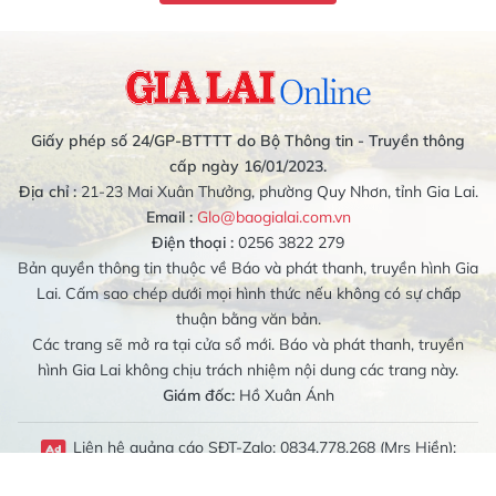
Giấy phép số 24/GP-BTTTT do Bộ Thông tin - Truyền thông
cấp ngày 16/01/2023.
Địa chỉ :
21-23 Mai Xuân Thưởng, phường Quy Nhơn, tỉnh Gia Lai.
Email :
Glo@baogialai.com.vn
Điện thoại :
0256 3822 279
Bản quyền thông tin thuộc về Báo và phát thanh, truyền hình Gia
Lai. Cấm sao chép dưới mọi hình thức nếu không có sự chấp
thuận bằng văn bản.
Các trang sẽ mở ra tại cửa sổ mới. Báo và phát thanh, truyền
hình Gia Lai không chịu trách nhiệm nội dung các trang này.
Giám đốc:
Hồ Xuân Ánh
Liên hệ quảng cáo SĐT-Zalo: 0834.778.268 (Mrs Hiền);
0989.079.314 (Mrs Bích Liên)