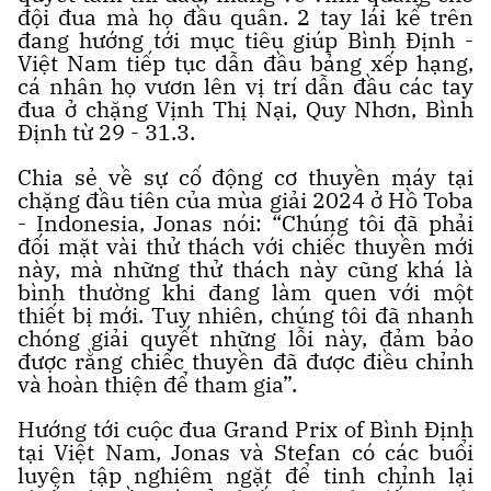
đội đua mà họ đầu quân. 2 tay lái kể trên
đang hướng tới mục tiêu giúp Bình Định -
Việt Nam tiếp tục dẫn đầu bảng xếp hạng,
cá nhân họ vươn lên vị trí dẫn đầu các tay
đua ở chặng Vịnh Thị Nại, Quy Nhơn, Bình
Định từ 29 - 31.3.
Chia sẻ về sự cố động cơ thuyền máy tại
chặng đầu tiên của mùa giải 2024 ở Hồ Toba
- Indonesia, Jonas nói: “Chúng tôi đã phải
đối mặt vài thử thách với chiếc thuyền mới
này, mà những thử thách này cũng khá là
bình thường khi đang làm quen với một
thiết bị mới. Tuy nhiên, chúng tôi đã nhanh
chóng giải quyết những lỗi này, đảm bảo
được rằng chiếc thuyền đã được điều chỉnh
và hoàn thiện để tham gia”.
Hướng tới cuộc đua Grand Prix of Bình Định
tại Việt Nam, Jonas và Stefan có các buổi
luyện tập nghiêm ngặt để tinh chỉnh lại