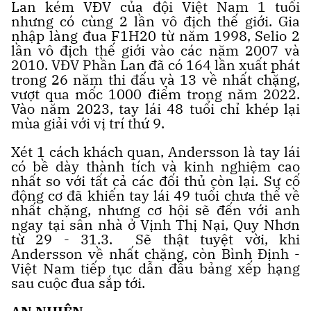
Lan kém VĐV của đội Việt Nam 1 tuổi
nhưng có cùng 2 lần vô địch thế giới. Gia
nhập làng đua F1H20 từ năm 1998, Selio 2
lần vô địch thế giới vào các năm 2007 và
2010. VĐV Phần Lan đã có 164 lần xuất phát
trong 26 năm thi đấu và 13 về nhất chặng,
vượt qua mốc 1000 điểm trong năm 2022.
Vào năm 2023, tay lái 48 tuổi chỉ khép lại
mùa giải với vị trí thứ 9.
Xét 1 cách khách quan, Andersson là tay lái
có bề dày thành tích và kinh nghiệm cao
nhất so với tất cả các đối thủ còn lại. Sự cố
động cơ đã khiến tay lái 49 tuổi chưa thể về
nhất chặng, nhưng cơ hội sẽ đến với anh
ngay tại sân nhà ở Vịnh Thị Nại, Quy Nhơn
từ 29 - 31.3. Sẽ thật tuyệt vời, khi
Andersson về nhất chặng, còn Bình Định -
Việt Nam tiếp tục dẫn đầu bảng xếp hạng
sau cuộc đua sắp tới.