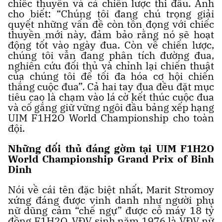
chiếc thuyền và cả chiến lược thi đấu. Anh
cho biết: “Chúng tôi đang chú trọng giải
quyết những vấn đề còn tồn đọng với chiếc
thuyền mới này, đảm bảo rằng nó sẽ hoạt
động tốt vào ngày đua. Còn về chiến lược,
chúng tôi vẫn đang phân tích đường đua,
nghiên cứu đối thủ và chỉnh lại chiến thuật
của chúng tôi để tối đa hóa cơ hội chiến
thắng cuộc đua”. Cả hai tay đua đều đặt mục
tiêu cao là chạm vào lá cờ kết thúc cuộc đua
và cố gắng giữ vững ngôi đầu bảng xếp hạng
UIM F1H2O World Championship cho toàn
đội.
Những đối thủ đáng gờm tại UIM F1H2O
World Championship Grand Prix of Binh
Dinh
Nói về cái tên đặc biệt nhất, Marit Stromoy
xứng đáng được vinh danh như người phụ
nữ dũng cảm “chế ngự” được cỗ máy 18 tỷ
đồng F1H2O. VĐV sinh năm 1976 là VĐV nữ