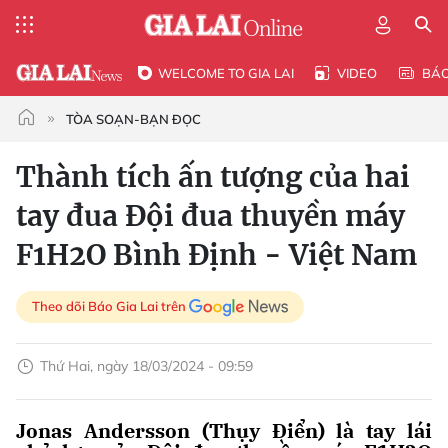
WELCOME TO GIA LAI
VIDEO
BÁ
TÒA SOẠN-BẠN ĐỌC
Thành tích ấn tượng của hai
tay đua Đội đua thuyền máy
F1H2O Bình Định - Việt Nam
Theo dõi Báo Gia Lai trên
Thứ Hai, ngày 18/03/2024 - 09:59
Jonas Andersson (Thụy Điển) là tay lái