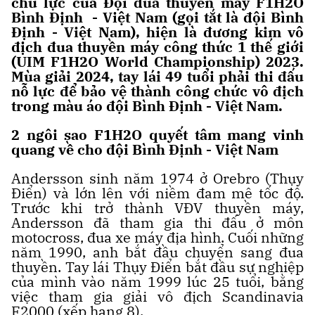
chủ lực của Đội đua thuyền máy F1H2O
Bình Định - Việt Nam (gọi tắt là đội Bình
Định - Việt Nam), hiện là đương kim vô
địch đua thuyền máy công thức 1 thế giới
(UIM F1H2O World Championship) 2023.
Mùa giải 2024, tay lái 49 tuổi phải thi đấu
nỗ lực để bảo vệ thành công chức vô địch
trong màu áo đội Bình Định - Việt Nam.
2 ngôi sao F1H2O quyết tâm mang vinh
quang về cho đội Bình Định - Việt Nam
Andersson sinh năm 1974 ở Orebro (Thụy
Điển) và lớn lên với niềm đam mê tốc độ.
Trước khi trở thành VĐV thuyền máy,
Andersson đã tham gia thi đấu ở môn
motocross, đua xe máy địa hình. Cuối những
năm 1990, anh bắt đầu chuyển sang đua
thuyền. Tay lái Thụy Điển bắt đầu sự nghiệp
của mình vào năm 1999 lúc 25 tuổi, bằng
việc tham gia giải vô địch Scandinavia
F2000 (xếp hạng 8).