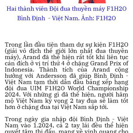
Hai thành viên Đội đua thuyền máy F1H2O
Bình Định - Việt Nam. Ảnh: F1H2O
Trong lần đầu tiên tham dự sự kiện F1H2O
(giải vô địch thế giới lớn nhất đua thuyền
máy), Arand đã thể hiện rất tốt khi liên tục
cán đích ở vị trí thứ 4 ở chặng Grand Prix of
Indonesia. Thành tích của Arand cộng
hưởng với Andersson đã giúp Bình Định -
Việt Nam tạm thời dẫn đầu bảng xếp hạng
đội đua UIM F1H2O World Championship
2024. Với những gì đã thể hiện, người hâm
mộ Việt Nam kỳ vọng 2 tay đua sẽ làm tốt
hơn ở chặng đua tại Việt Nam sắp tới.
Trong ngày gia nhập đội Bình Định - Việt
Nam vào 1.2024, cả 2 tay lái đều thể hiện
quyết tâm thi đấu, mang về vinh quang cho