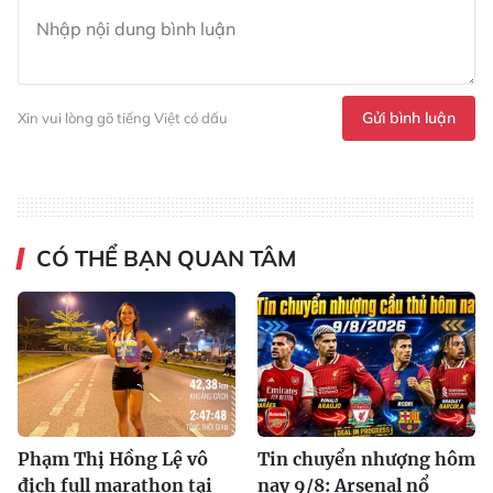
Gửi bình luận
Xin vui lòng gõ tiếng Việt có dấu
CÓ THỂ BẠN QUAN TÂM
Phạm Thị Hồng Lệ vô
Tin chuyển nhượng hôm
địch full marathon tại
nay 9/8: Arsenal nổ