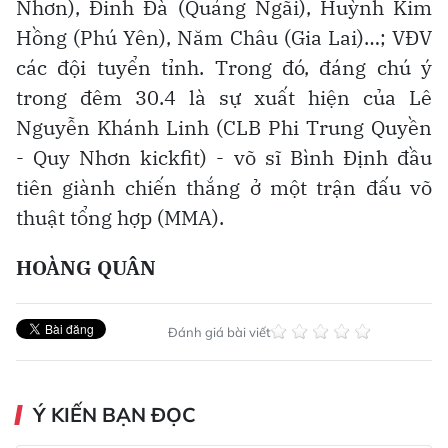
Nhơn), Đinh Đà (Quảng Ngãi), Huỳnh Kim
Hồng (Phú Yên), Năm Châu (Gia Lai)…; VĐV
các đội tuyển tỉnh. Trong đó, đáng chú ý
trong đêm 30.4 là sự xuất hiện của Lê
Nguyễn Khánh Linh (CLB Phi Trung Quyền
- Quy Nhơn kickfit) - võ sĩ Bình Định đầu
tiên giành chiến thắng ở một trận đấu võ
thuật tổng hợp (MMA).
HOÀNG QUÂN
Đánh giá bài viết
Ý KIẾN BẠN ĐỌC