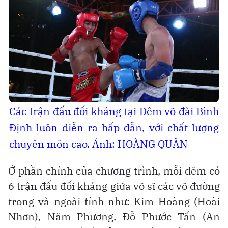
Các trận đấu đối kháng tại Đêm võ đài Bình
Định luôn diễn ra hấp dẫn, với chất lượng
chuyên môn cao. Ảnh: HOÀNG QUÂN
Ở phần chính của chương trình, mỗi đêm có
6 trận đấu đối kháng giữa võ sĩ các võ đường
trong và ngoài tỉnh như: Kim Hoàng (Hoài
Nhơn), Năm Phương, Đỗ Phước Tấn (An