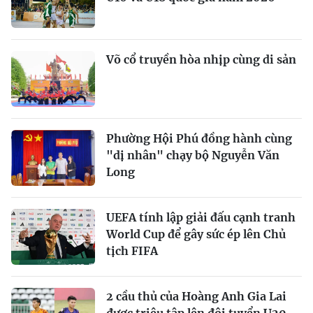
Võ cổ truyền hòa nhịp cùng di sản
Phường Hội Phú đồng hành cùng
"dị nhân" chạy bộ Nguyễn Văn
Long
UEFA tính lập giải đấu cạnh tranh
World Cup để gây sức ép lên Chủ
tịch FIFA
2 cầu thủ của Hoàng Anh Gia Lai
được triệu tập lên đội tuyển U20