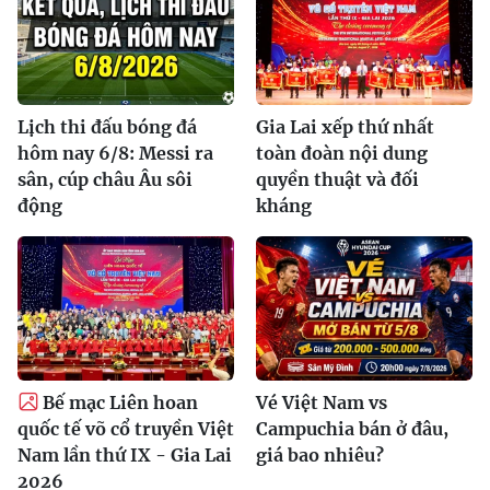
Lịch thi đấu bóng đá
Gia Lai xếp thứ nhất
hôm nay 6/8: Messi ra
toàn đoàn nội dung
sân, cúp châu Âu sôi
quyền thuật và đối
động
kháng
Bế mạc Liên hoan
Vé Việt Nam vs
quốc tế võ cổ truyền Việt
Campuchia bán ở đâu,
Nam lần thứ IX - Gia Lai
giá bao nhiêu?
2026