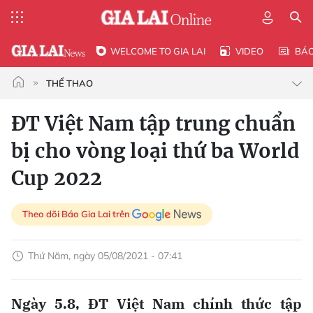
WELCOME TO GIA LAI
VIDEO
BÁ
THỂ THAO
ĐT Việt Nam tập trung chuẩn
bị cho vòng loại thứ ba World
Cup 2022
Theo dõi Báo Gia Lai trên
Thứ Năm, ngày 05/08/2021 - 07:41
Ngày 5.8, ĐT Việt Nam chính thức tập