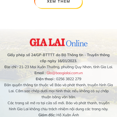
XEM THÊM
Giấy phép số 24/GP-BTTTT do Bộ Thông tin - Truyền thông
cấp ngày 16/01/2023.
Địa chỉ :
21-23 Mai Xuân Thưởng, phường Quy Nhơn, tỉnh Gia Lai.
Email :
Glo@baogialai.com.vn
Điện thoại :
0256 3822 279
Bản quyền thông tin thuộc về Báo và phát thanh, truyền hình Gia
Lai. Cấm sao chép dưới mọi hình thức nếu không có sự chấp
thuận bằng văn bản.
Các trang sẽ mở ra tại cửa sổ mới. Báo và phát thanh, truyền
hình Gia Lai không chịu trách nhiệm nội dung các trang này.
Giám đốc:
Hồ Xuân Ánh